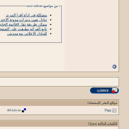
من مواضيع noor zahran
مشكلة في اداة اقرا المزيد
تبادل نصي وبنرات مدونة الاح
ممكن طريقة نقل لاقائمة الجانب
تابع القرائه تطبقت على الصفح
للتبادل الاعلاني مع مدونتي
مواقع النشر (المفضلة)
del.icio.us
Digg
الكلمات الدلالية (Tags)