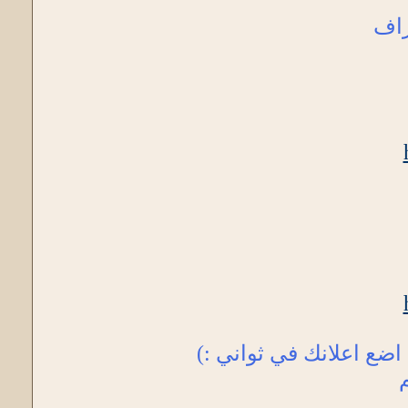
راف
اضع اعلانك في ثواني :)
م