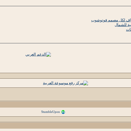
تراف لكل مصمم فوتوشوب
ية للشمال
ات
StumbleUpon