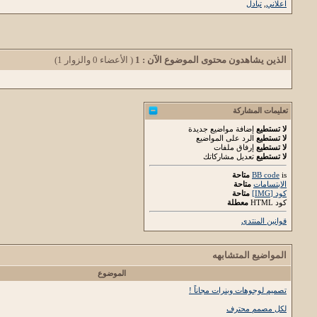
اعلاني
,
تبادل
الذين يشاهدون محتوى الموضوع الآن : 1
( الأعضاء 0 والزوار 1)
تعليمات المشاركة
لا تستطيع
إضافة مواضيع جديدة
لا تستطيع
الرد على المواضيع
لا تستطيع
إرفاق ملفات
لا تستطيع
تعديل مشاركاتك
is
BB code
متاحة
الابتسامات
متاحة
كود [IMG]
متاحة
كود HTML
معطلة
قوانين المنتدى
المواضيع المتشابهه
الموضوع
تصميم لوجوهات وبنرات مجاناً !
لكل مصمم محترف