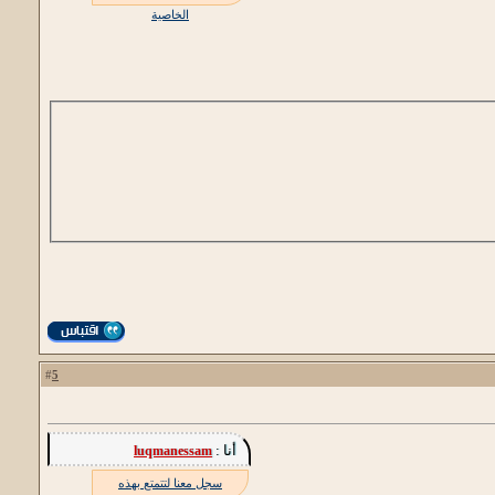
الخاصية
5
#
أنا :
luqmanessam
سجل معنا لتتمتع بهذه