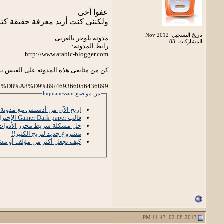
عفوا أخى
ولكننى كنت أريد معرفة حقيقة ك
__________________
تاريخ التسجيل: Nov 2012
مدونة بلوجر بالعربى
المشاركات: 83
رابط المدونة:
http://www.arabic-blogger.com
كن من متابعى هذه المدونة على الفيس ب
%D8%A8%D9%89/469366056436899
من مواضيع luqmanessam
اربح الآن من أدسنس مع مدونة ب
قالب Gamer Dark paper الإحترافى معرب
حل مشكلة شريط محرر الأدوات
مشروع جديد لنربح الكثير!!
كيف تجعل أكثر من مؤلف أو مشر
02-08-2013, 11:43 PM