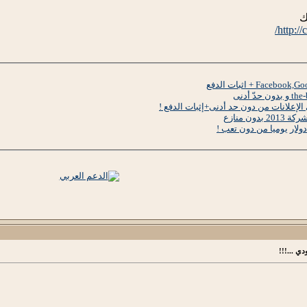
ك
http:/
الإعلانات من دون حد أدنى+إثبات الدفع !
ي ...!!!