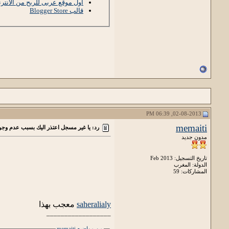
أول موقع عربى للربح من الأنتر
قالب Blogger Store
02-08-2013, 06:39 PM
memaiti
رد: يا غير مسجل اعتذر اليك بسبب عدم وجود
مدون جديد
تاريخ التسجيل: Feb 2013
الدولة: المغرب
المشاركات: 59
saheralialy
معجب بهذا
__________________
من مواضيع memaiti