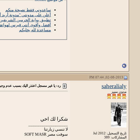
ساعدوني فقط نصيحة منكم
أعلن على مدونتي "مدونة أريد أ
تطبيق بوابة الحرمين الشريفين
أفضل وأقوى أنتي فيرس لهواتف 
مساعدة لله يخليكم
02-08-2013, 07:44 PM
saheralialy
رد: يا غير مسجل اعتذر اليك بسبب عدم وجود
مدون مميز
شكرا لك اخي
__________________
لا تنسي زيارتنا
تاريخ التسجيل: Jul 2012
سوفت مصر SOFT MASR
المشاركات: 389