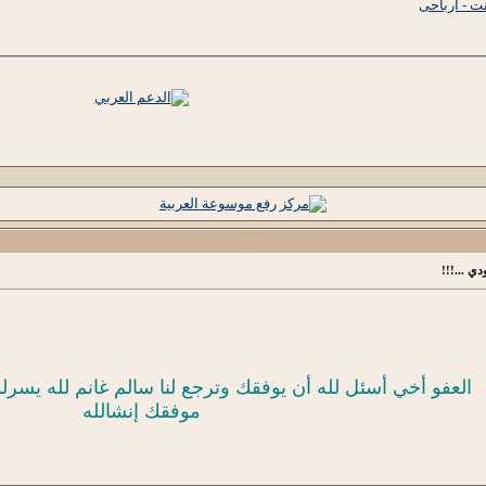
نت - أرباحى
ي ...!!!
العفو أخي أسئل لله أن يوفقك وترجع لنا سالم غانم لله يسر
موفقك إنشالله