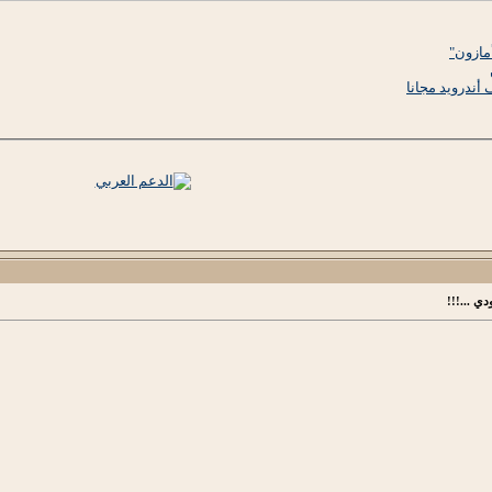
مازون"
أندرويد مجانا
ي ...!!!