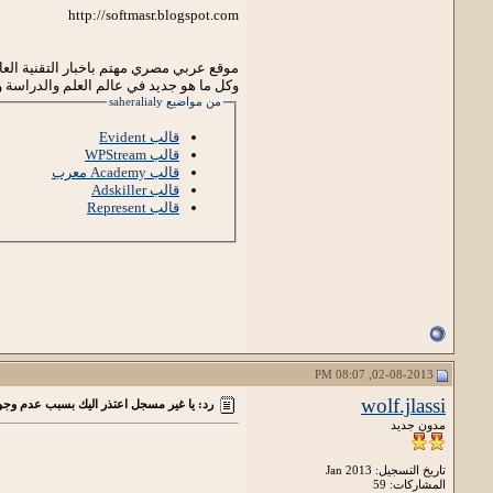
http://softmasr.blogspot.com
موقع عربي مصري مهتم باخبار التقنية العالم
وكل ما هو جديد في عالم العلم والدراسة و
من مواضيع saheralialy
قالب Evident
قالب WPStream
قالب Academy معرب
قالب Adskiller
قالب Represent
02-08-2013, 08:07 PM
wolf.jlassi
رد: يا غير مسجل اعتذر اليك بسبب عدم وجود
مدون جديد
تاريخ التسجيل: Jan 2013
المشاركات: 59