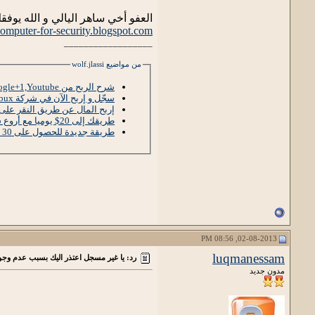
العفو أخي ساهر اليالي و الله يوفق
/computer-for-security.blogspot.com/
__________________
من مواضيع wolf.jlassi
شرح الربح من Facebook,Google+1,Youtube + اثبات الدفع
سجّل و إربح الآن في شركة the-bux و بدون حدّ أدنى
إربح المال عن طريق النقر على 
طريقك إلى 20$ يوميا مع أروع شركة 2013 بدون منازع
طريقة جديدة للحصول على 30 دولار يوميا من دون تعب !
02-08-2013, 08:56 PM
luqmanessam
رد: يا غير مسجل اعتذر اليك بسبب عدم وجود
مدون جديد