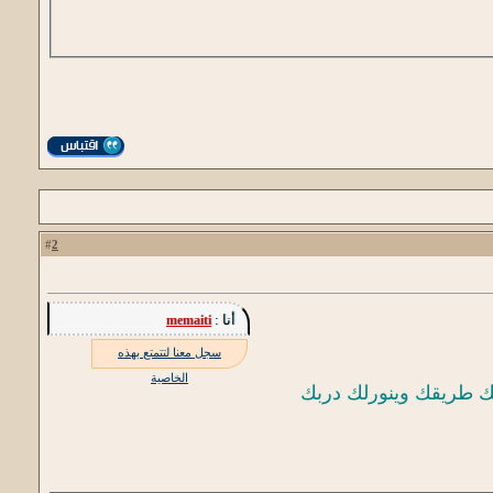
2
#
أنا :
memaiti
سجل معنا لتتمتع بهذه
الخاصية
لك طريقك وينورلك دربك