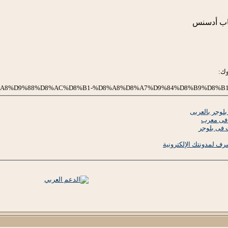
تاب أدسنس
وك:
84%D8%A8%D9%88%D8%AC%D8%B1-%D8%A8%D8%A7%D9%84%D8%B9%D8%B1
لوجر بالعربى
 فى بلوجر
ف لمدونتك الإلكترونية