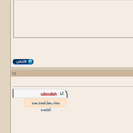
3
#
أنا :
saheralialy
سجل معنا لتتمتع بهذه
الخاصية