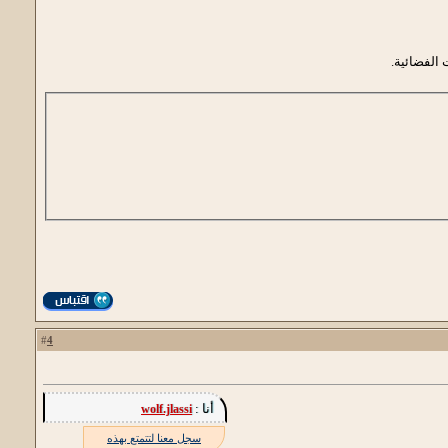
 الفضائية.
4
#
أنا :
wolf.jlassi
سجل معنا لتتمتع بهذه