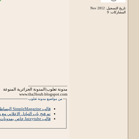
تاريخ التسجيل: Nov 2012
المشاركات: 9
__________________
مدونة ثعلوب|المدونة الجزائرية المنوعة
www.tha3loub.blogspot.com
من مواضيع مدونة ثعلوب
قالب SimpleMagazine البساطة سر الأناقة
تم فتح باب التبادل الاعلاني مع 
قالب Jazzytube خاص بمدونات الفيديو