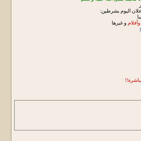
لان اليوم بشرطين:
ا
وأفلام
و غيرها
باشرة!!