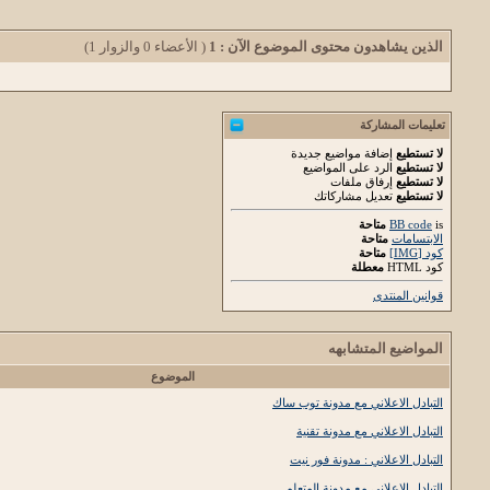
الذين يشاهدون محتوى الموضوع الآن : 1
( الأعضاء 0 والزوار 1)
تعليمات المشاركة
لا تستطيع
إضافة مواضيع جديدة
لا تستطيع
الرد على المواضيع
لا تستطيع
إرفاق ملفات
لا تستطيع
تعديل مشاركاتك
is
BB code
متاحة
الابتسامات
متاحة
كود [IMG]
متاحة
كود HTML
معطلة
قوانين المنتدى
المواضيع المتشابهه
الموضوع
التبادل الاعلاني مع مدونة توب ساك
التبادل الاعلاني مع مدونة تقنية
التبادل الاعلاني : مدونة فور نيت
التبادل الاعلاني مع مدونة المتعلم