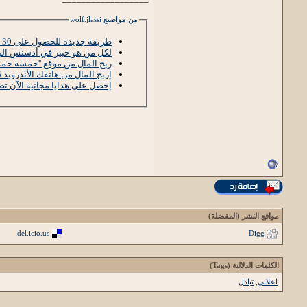
من مواضيع wolf.jlassi
طريقة جديدة للحصول على 30 دولار يوميا من دون تعب !
لكل من هو خبير في أدسنس الر
ربح المال من موقع ''خمسة خم
إربح المال من هاتفك الأندرويد 5$ كل يوم من تطبيق Whaff + إثبات الدفع + هدية 1$
إحصل على هدايا مجانية الآن تص
مواقع النشر (المفضلة)
del.icio.us
Digg
الكلمات الدلالية (Tags)
اعلاني
,
تبادل