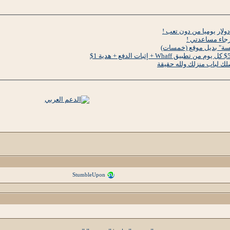
جاء مساعدتي !
سة" بديل موقع (خمسات)
لك لباب منزلك ولله حقيقة
StumbleUpon