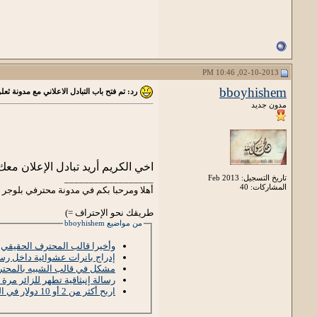
02-10-2013, 10:46 PM
bboyhishem
رد: تم فتح باب التبادل الاعلاني مع مدونة ثع
مدون جديد
اخي الكريم أريد تبادل الإعلان مع
تاريخ التسجيل: Feb 2013
__________________
المشاركات: 40
أهلا ومرحبا بكم في مدونة محترفي بلوجر www.b-profe.blogspot.com
طريقك نحو الإحتراف =)
من مواضيع bboyhishem
وأخيرا قالب المحترف الحقيقي
إدراج بانرات عشوائية داخل رسائ
مشكل في قالب الشبيه بالمحتر
رسالة إنبثاقية تطهر للزائر مرة 
اربح أكثر من 2 أو 10 دولار في اليوم + إثبات الدفع وحصريا على خبراء بلوجر