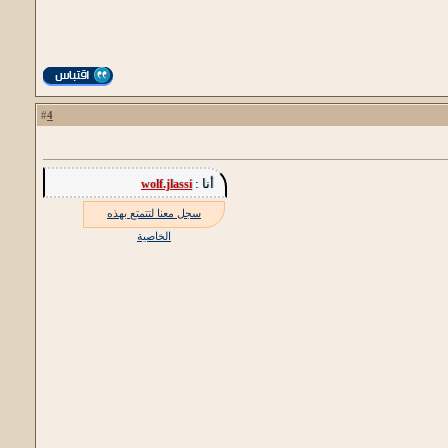
4
#
أنا :
wolf.jlassi
سجل معنا لتتمتع بهذه
الخاصية