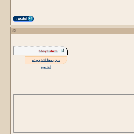
3
#
أنا :
bboyhishem
سجل معنا لتتمتع بهذه
الخاصية