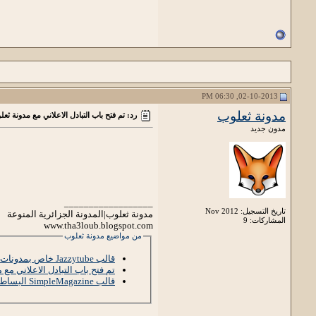
02-10-2013, 06:30 PM
مدونة ثعلوب
رد: تم فتح باب التبادل الاعلاني مع مدونة ثع
مدون جديد
__________________
تاريخ التسجيل: Nov 2012
مدونة ثعلوب|المدونة الجزائرية المنوعة
المشاركات: 9
www.tha3loub.blogspot.com
من مواضيع مدونة ثعلوب
قالب Jazzytube خاص بمدونات الفيديو
تم فتح باب التبادل الاعلاني مع 
قالب SimpleMagazine البساطة سر الأناقة