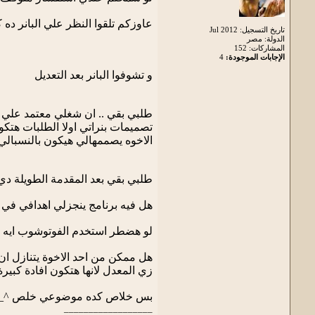
عاوزكم تلقوا النظر علي البانر ده 
تاريخ التسجيل: Jul 2012
الدولة: مصر
المشاركات: 152
الإجابات الموجودة:
4
و تشوفوا البانر بعد التعديل
طلبي بقي .. ان شغلي معتمد علي ال
تصميمات بنراتي اولا الطلبات هتك
الاخوه يصممهالي هيكون بالنسبالي
طلبي بقي بعد المقدمة الطويلة دي 
هل فيه برنامج ينجزلي اهدافي في
لو هضطر استخدم الفوتوشوب ايه 
هل ممكن من احد الاخوة يتنازل ان 
زي المعدل لانها هتكون افادة كبيرة
بس خلاص كده موضوعي خلص ^_
__________________