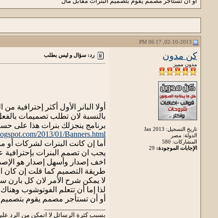
أو أن تستأجر مصمم يقوم بتصميم البنرات مقابل مال
02-10-2013, 06:17 PM
كن مدون
رد: سؤال و ليس بطلب
مدون مميز
أولا البانر الأول أكثر إحترافية من ال
بالنسبة لان تطلب تصميمات بالفع
برنامج ينجزلك بنرات هذا على حسب
تاريخ التسجيل: Jan 2013
blogspot.com/2013/01/Banners.html
الدولة: مصر
المشاركات: 580
أما إن كانت البنرات لشركات أو مو
الإجابات الموجودة:
29
يجب ان تصمم البنرات بإحترافية 
اخف إصدار وأسهل إصدار هو الإصدار 
طريقة التصميم كما قلت إن كان البن
لا يمكن شرح الأمر لان كل بارن 
لذا إما أن تتعلم الفوتوشوب وهناك
أو أن تستأجر مصمم يقوم بتصميم ا
__________________
بسبب كثرة الرسائل لا اتمكن من الرد على