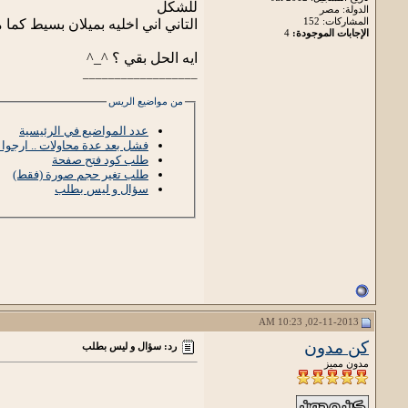
للشكل
الدولة: مصر
المشاركات: 152
التاني اني اخليه بميلان بسيط كما 
الإجابات الموجودة:
4
ايه الحل بقي ؟ ^_^
__________________
من مواضيع الريس
عدد المواضيع في الرئيسية
فشل بعد عدة محاولات .. ارجوا
طلب كود فتح صفحة
طلب تغير حجم صورة (فقط)
سؤال و ليس بطلب
02-11-2013, 10:23 AM
كن مدون
رد: سؤال و ليس بطلب
مدون مميز