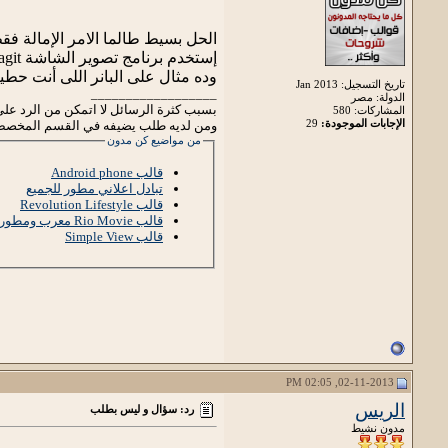
الحل بسيط طالما الامر الإمالة فق
إستخدم برنامج تصوير الشاشة Snagit البرنامج أخف بكتير من الفوتوشوب وتطبيق الإمالة عليه سهل جدا
وده مثال على البانر اللى أنت حطي
تاريخ التسجيل: Jan 2013
__________________
الدولة: مصر
بسبب كثرة الرسائل لا اتمكن من الرد على
المشاركات: 580
الإجابات الموجودة:
29
ومن لديه طلب يضيفه في القسم المخصص لذ
من مواضيع كن مدون
قالب Android phone
تبادل اعلاني مطور للجميع
قالب Revolution Lifestyle
قالب Rio Movie معرب ومطور
قالب Simple View
02-11-2013, 02:05 PM
الريس
رد: سؤال و ليس بطلب
مدون نشيط