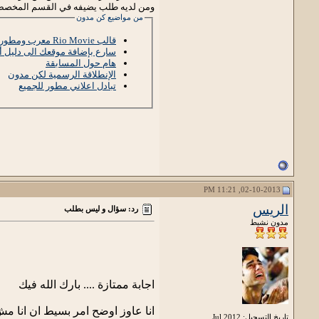
ومن لديه طلب يضيفه في القسم المخصص لذ
من مواضيع كن مدون
قالب Rio Movie معرب ومطور
سارع بإضافة موقعك الى دليل أش
هام حول المسابقة
الإنطلاقة الرسمية لكن مدون
تبادل اعلاني مطور للجميع
02-10-2013, 11:21 PM
الريس
رد: سؤال و ليس بطلب
مدون نشيط
اجابة ممتازة .... بارك الله فيك
انا عاوز اوضح امر بسيط ان انا م
تاريخ التسجيل: Jul 2012