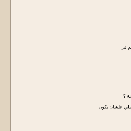
كم في
ة ؟
اصلي علشان يكون