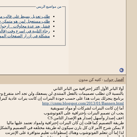
من مواضيع الريس
طلب تعديل بسيط علي قالب ما
طلب مستعجل لمن هو متمكن في 
فشل بعد عدة محاولات .. ارجوا
رجاء التلبية في اسرع وقت (قال
مشكلة في ازرار الصفخات الموج
أفضل جواب
- كتبه
كن مدون
أولا البانر الأول أكثر إحترافية من البانر الثاني
بالنسبة لان تطلب تصميمات بالفعل المنتدى لن يسعفك ولن تجد أحد متفرغ وخ
برنامج ينجزلك بنرات هذا على حسب جودة البنرات إن كانت بنرات عادية كبنرا
http://cnmu.blogspot.com/2013/01/Banners.html
أما إن كانت البنرات لشركات أو مواد تسويقية
يجب ان تصمم البنرات بإحترافية على الفوتوشوب
اخف إصدار وأسهل إصدار هو الإصدار الثامن CS
طريقة التصميم كما قلت إن كان البنرات إحترافية ولمواد تعتمد عليها ماليا
لا يمكن شرح الأمر لان كل بارن سيكون له طريقة مختلفه في التصميم والشكل
لذا إما أن تتعلم الفوتوشوب وهناك إسطوانات تعليم متوافرة على الإنترنت