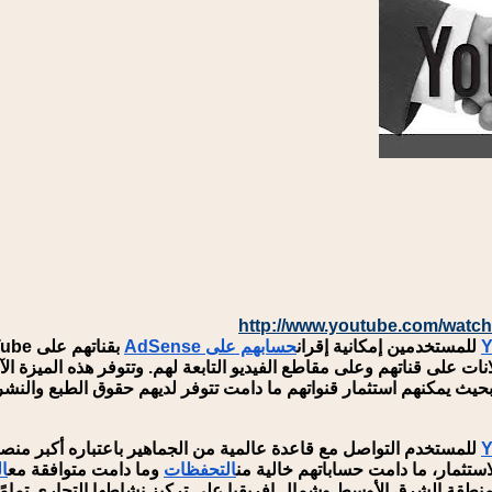
http://www.youtube.com/watc
للمستخدمين إمكانية إقران
حسابهم على AdSense
بحيث يمكنهم استثمار قنواتهم ما دامت تتوفر لديهم حقوق الطبع والنشر
للمستخدم التواصل مع قاعدة عالمية من الجماهير باعتباره أكبر منص
ستثمار، ما دامت حساباتهم خالية من
التحفظات
وما دامت متوافقة مع
ا
Yo مشروعات بمنطقة الشرق الأوسط وشمال إفريقيا على تركيز نشاطها التجاري 