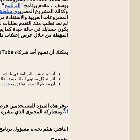
يوسف -، مقدم برنامج "
البرنامج
" و
وكذلك المشروع المصري
دي سلطة
المشروعات العربية والاستفادة من الاستثمار على YouTube من خلال تحم
لم نعد نطلب منك التقدم بطلبات للالتحاق ببرنامج شركاء YouTube في معظم الب
يكون حسابك في حالة جيدة كما يج
المؤهلة من خلال عرض إعلانات ذا
يمكنك أن تصبح أحد شركاء YouTube من خلال التحقق مما يلي:
أنه تم تدشين البرنامج في بلدك،
أنك تحمِّل محتوى أصليًا جودته عا
أن مقطع الفيديو يتوافق مع
بنود ا
توفر هذه الميزة للمستخدمين فرصة ا
الآن
ومشاركة المحتوى الذي تنشره م
الناشر:
هيثم يحيى، مسؤول برنامج الشركاء على YouTube في ا