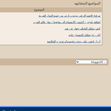
المواضيع المتشابهه
الموضوع
تم فتح الاشتراك في يوتيوب بارتنر من جميع الدول العربية
اضافة بلوجر < لاتنسى الانضمام الى متابعينا > مثل عالم العرب
كيف يمكنك التحكم بجهاز عن بعد.
اكبر ربح يمكنك الحصول عليه
أزرار تابعني على يوتوب،فيسبوك،تويتر و الخلاصة