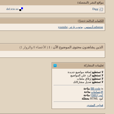
مواقع النشر (المفضلة)
del.icio.us
Digg
الكلمات الدلالية (Tags)
adsense،أدسنس
,
يوتوب بارتتر
,
youtube
الذين يشاهدون محتوى الموضوع الآن : 1
( الأعضاء 0 والزوار 1)
تعليمات المشاركة
لا تستطيع
إضافة مواضيع جديدة
لا تستطيع
الرد على المواضيع
لا تستطيع
إرفاق ملفات
لا تستطيع
تعديل مشاركاتك
is
BB code
متاحة
الابتسامات
متاحة
كود [IMG]
متاحة
كود HTML
معطلة
قوانين المنتدى