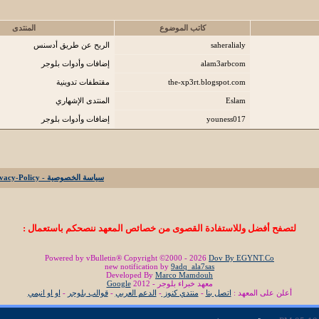
كاتب الموضوع
المنتدى
saheralialy
الربح عن طريق أدسنس
alam3arbcom
إضافات وأدوات بلوجر
the-xp3rt.blogspot.com
مقتطفات تدوينية
Eslam
المنتدى الإشهاري
youness017
إضافات وأدوات بلوجر
سياسة الخصوصية - Privacy-Policy
لتصفح أفضل وللاستفادة القصوى من خصائص المعهد ننصحكم باستعمال :
Powered by vBulletin® Copyright ©2000 - 2026
Dov By EGYNT.Co
new notification by
9adq_ala7sas
Developed By
Marco Mamdouh
معهد خبراء بلوجر - 2012
Google
أعلن على المعهد :
اتصل بنا
-
منتدي كنوز
-
الدعم العربي
-
قوالب بلوجر
-
او او انيمي