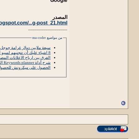
Google
المصدر
ogspot.com/...g-post_21.html
__________________
من مواضيع ma-coder
سبعة ملايين دولار غرامة جوجل
8 اشياء عليك أن تتجنبهم لسيو أفضل فى 2014
الفرق بين ارباح الاعلانات المصو
شرح أداة Keywords planner الجديدة من جوجل Adwords
الحصول على ميكرونش للحصول ع