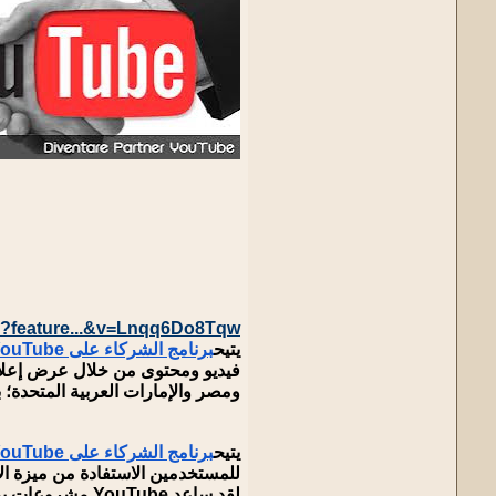
h?feature...&v=Lnqq6Do8Tqw
يتيح
برنامج الشركاء على YouTube
ومصر والإمارات العربية المتحدة؛ 
يتيح
برنامج الشركاء على YouTube
للمستخدمين الاستفادة من ميزة الا
لقد ساعد uTube