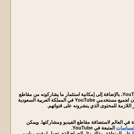
بقناتهم على YouTube، بالإضافة إلى إمكانية استثمار ما يشاركونه من مقاطع
فيديو ومحتوى من خلال عرض إعلانات على قناتهم وعلى مقاطع الفيديو التابعة لهم. وتتوفر هذه الميزة الآن لجميع مستخدمي YouTube في المملكة العربية السعودية
 اللازمة للمحتوى الذي ينشرونه على قنواتهم.
ة في العالم لاستضافة مقاطع الفيديو ومشاركتها. ويمكن
لسياسات
المتبعة في YouTube.
تمامًا على المنطقة، وذلك مثل الجراح الذي تحول لمقدم - باسم