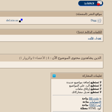
مواقع النشر (المفضلة)
del.icio.us
Digg
الكلمات الدلالية (Tags)
تعديل
,
قالب
الذين يشاهدون محتوى الموضوع الآن : 1
( الأعضاء 0 والزوار 1)
تعليمات المشاركة
لا تستطيع
إضافة مواضيع جديدة
لا تستطيع
الرد على المواضيع
لا تستطيع
إرفاق ملفات
لا تستطيع
تعديل مشاركاتك
is
BB code
متاحة
الابتسامات
متاحة
كود [IMG]
متاحة
كود HTML
معطلة