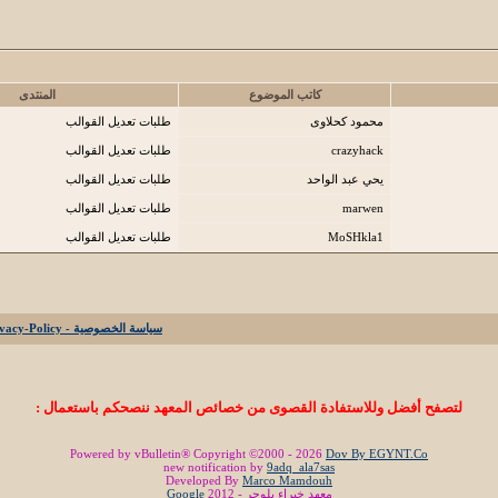
كاتب الموضوع
المنتدى
محمود كحلاوى
طلبات تعديل القوالب
crazyhack
طلبات تعديل القوالب
يحي عبد الواحد
طلبات تعديل القوالب
marwen
طلبات تعديل القوالب
MoSHkla1
طلبات تعديل القوالب
سياسة الخصوصية - Privacy-Policy
لتصفح أفضل وللاستفادة القصوى من خصائص المعهد ننصحكم باستعمال :
Powered by vBulletin® Copyright ©2000 - 2026
Dov By EGYNT.Co
new notification by
9adq_ala7sas
Developed By
Marco Mamdouh
معهد خبراء بلوجر - 2012
Google