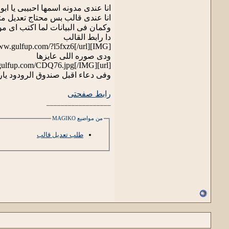
انا عندى مدونه اسمها احبيبى يا ابو ناديه :oussef
انا عندى قالب بس محتاج تعديل مث
وكمان فى البيانات لما اكتب اى
دا رابط القالب
[IMG]http://www.gulfup.com/?l5fxz6[/url]
ودى صوره اللى عايزها
[url]http://im41.gulfup.com/CDQ76.jpg[/IMG]
وفى دعاء اقبل صندوق الرودود يا
رابط صفحتى
__________________
من مواضيع MAGIKO
طلب تعديل قالب