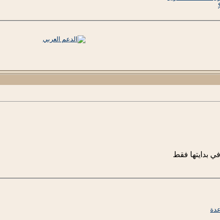
 في بدايتها فقط
دة