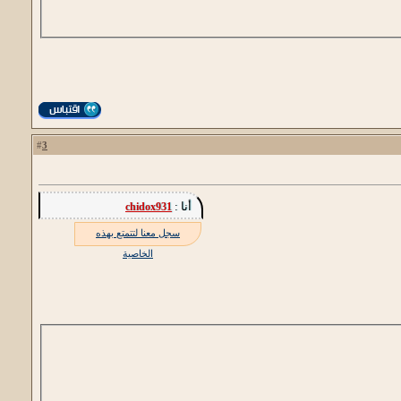
3
#
أنا :
chidox931
سجل معنا لتتمتع بهذه
الخاصية