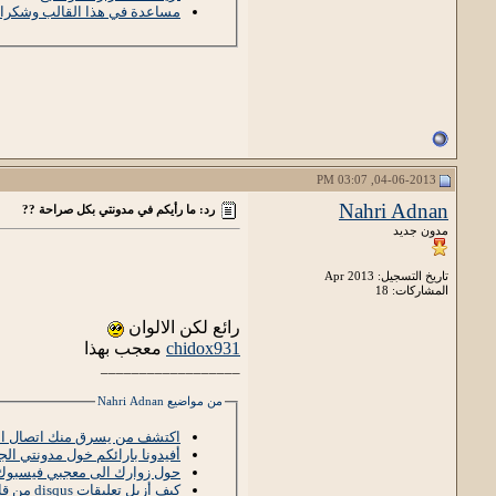
مساعدة في هذا القالب وشكرا 
04-06-2013, 03:07 PM
Nahri Adnan
رد: ما رأيكم في مدونتي بكل صراحة ??
مدون جديد
تاريخ التسجيل: Apr 2013
المشاركات: 18
رائع لكن الالوان
chidox931
معجب بهذا
__________________
من مواضيع Nahri Adnan
اكتشف من يسرق منك اتصال ال
أفيدونا بارائكم خول مدونتي الج
حول زوارك الى معجبي فيسبو
كيف أزيل تعليقات disqus من قالب المحترف