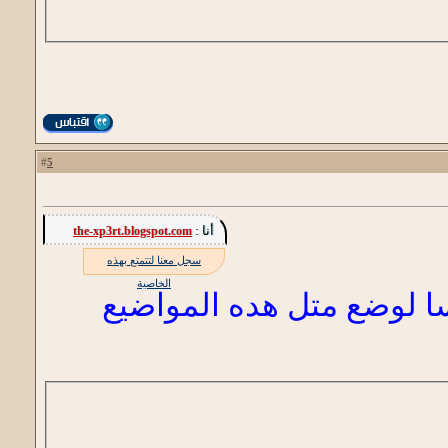
5
#
أنا :
the-xp3rt.blogspot.com
سجل معنا لتتمتع بهذه
الخاصية
 لوضع متل هده المواضيع