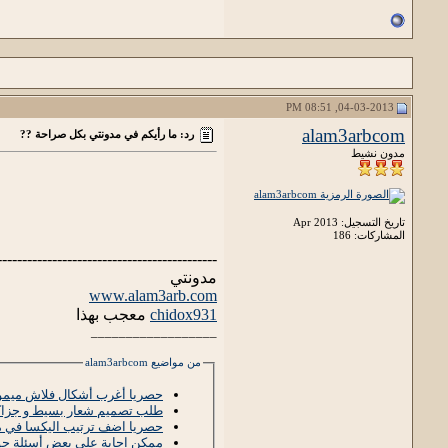
04-03-2013, 08:51 PM
alam3arbcom
رد: ما رأيكم في مدونتي بكل صراحة ??
مدون نشيط
تاريخ التسجيل: Apr 2013
المشاركات: 186
--------------------------------------------
مدونتي
www.alam3arb.com
chidox931
معجب بهذا
__________________
من مواضيع alam3arbcom
حصريا أغرب أشكال فلاش ميموري usb هاتشوفها 
طلب تصميم شعار بسيط و جزاكم 
حصريا اضف ترتيب اليكسا في م
ممكن اجابة على بعض أسئلة ح