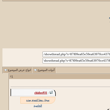
أدوات الموضوع
انواع عرض الموضوع
1
#
أنا :
chidox931
سجل معنا لتتمتع بهذه
الخاصية
ه