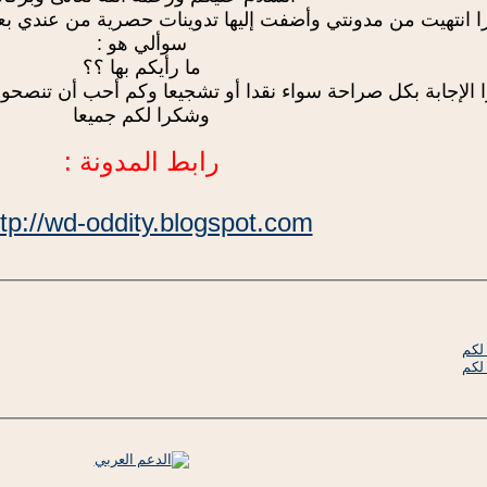
ا انتهيت من مدونتي وأضفت إليها تدوينات حصرية من عندي بعد 
سوألي هو :
ما رأيكم بها ؟؟
 الإجابة بكل صراحة سواء نقدا أو تشجيعا وكم أحب أن تنصح
وشكرا لكم جميعا
رابط المدونة :
ttp://wd-oddity.blogspot.com/
لكم
لكم