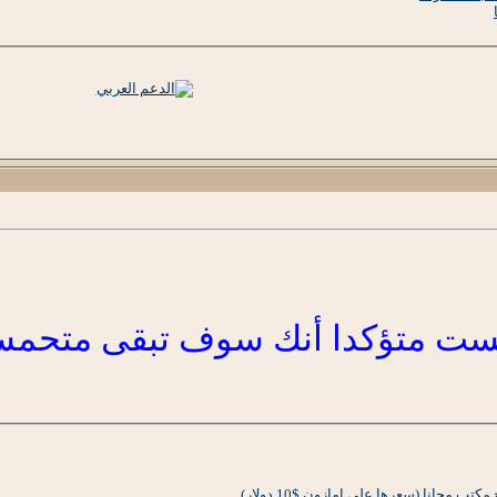
ست متؤكدا أنك سوف تبقى متحمسا
مجانا (سعرها على امازون $10 دولار)