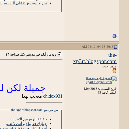
تجريب ويندوز 8 على النت مجانا
04-08-2013, 04:12 AM
the-
رد: ما رأيكم في مدونتي بكل صراحة ??
xp3rt.blogspot.com
مدون جديد
جميلة لكن ل
تاريخ التسجيل: Mar 2013
المشاركات: 45
chidox931
معجب بهذا
__________________
من مواضيع the-xp3rt.blogspot.com
حقيقة الربح من الانترنت
جهازك قد يباع و أنت لا تعلم
أحصل على حزمة خلفيات سطح مكتب 