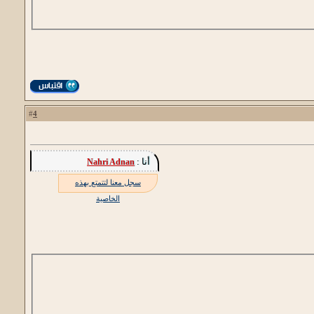
4
#
أنا :
Nahri Adnan
سجل معنا لتتمتع بهذه
الخاصية