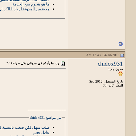
ما هو هجوم منع الخدمة
هدية من المدونة لزوارنا الكرام
04-18-2013, 12:43 AM
chidox931
رد: ما رأيكم في مدونتي بكل صراحة ??
مدون جديد
تاريخ التسجيل: Sep 2012
المشاركات: 38
__________________
من مواضيع chidox931
طلب سهل لكن صعب بالنسبة ل
تبادل نصي