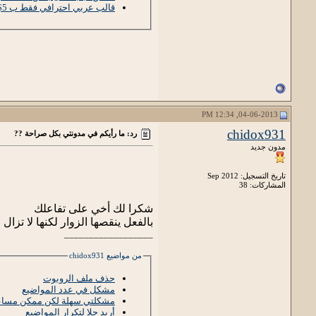
قالب عربي احترافي فقط ب 5$
04-06-2013, 12:34 PM
chidox931
رد: ما رأيكم في مدونتي بكل صراحة ??
مدون جديد
تاريخ التسجيل: Sep 2012
المشاركات: 38
شكرا لك أخي على تفاعلك
بالفعل ينقصها الزوار لكنها لا تزال
__________________
من مواضيع chidox931
حذف ملف الروبوت
مشكل في عدد المواضيع
مشكلتي سهلة لكن ممكن مساع
أريد حلا لتكرار المواضيع