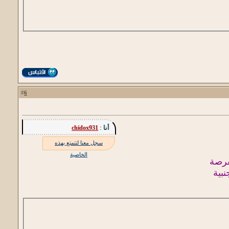
6
#
أنا :
chidox931
سجل معنا لتتمتع بهذه
الخاصية
فرصة
نبية