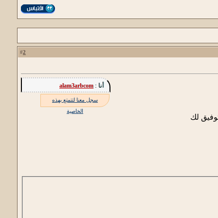
2
#
أنا :
alam3arbcom
سجل معنا لتتمتع بهذه
الخاصية
توفيق لك