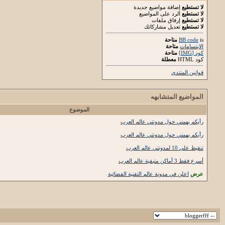
لا تستطيع
إضافة مواضيع جديدة
لا تستطيع
الرد على المواضيع
لا تستطيع
إرفاق ملفات
لا تستطيع
تعديل مشاركاتك
is
BB code
متاحة
الابتسامات
متاحة
كود [IMG]
متاحة
كود HTML
معطلة
قوانين المنتدى
المواضيع المتشابهه
الموضوع
رأيكم يهمني حول مدونتي عالم العرب
رأيكم يهمني حول مدونتي عالم العرب
تنقيط على 10 لمدونتي عالم العرب
أسرع فقط 3 أماكن متبقية عالم العرب
عرض
اعلن في مدونة عالم التقنية الفضائية