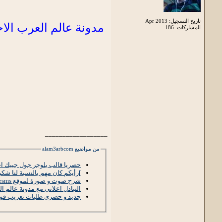
تاريخ التسجيل: Apr 2013
مدونة عالم العرب الاحت
المشاركات: 186
__________________
من مواضيع alam3arbcom
حصريا قالب بلوجر جول جييك اح
]رأيكم كان مهم بالنسبة لنا شكر
شرح صوت و صورة لموقع afreesms لإرسال رسائل SMS مجانا دون تسجيل
التبادل اعلاني مع مدونة عالم العرب م
جديد و حصري طلبات تعريب قوالب 