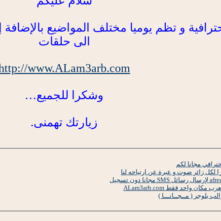
سلام عليكم
رافية و تظم يوميا مختلف المواضيع بالإضافة إلى
الى حلقات
http://www.ALam3arb.com
وشكرا للجميع…
زيارتك تهمنى.
ترافي مجانا لكم
ا لكل زائر صوت و عبرة عن ارتياحه لنا
كان واحد فقط ALam3arb.com
بلوجر ( مــجــانـــا )