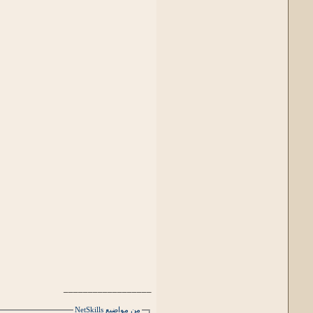
__________________
من مواضيع NetSkills