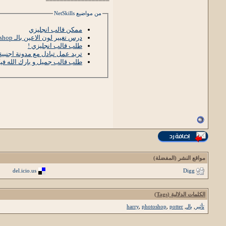
من مواضيع NetSkills
ممكن قالب انجليزي
درس تغيير لون الاعين بالـ Photoshop
طلب قالب انجليزي !
تريد عمل تبادل مع مدونة اجنبية
طلب قالب جميل و بارك الله في
مواقع النشر (المفضلة)
del.icio.us
Digg
الكلمات الدلالية (Tags)
تأثير
,
بالـ
,
potter
,
photoshop
,
harry