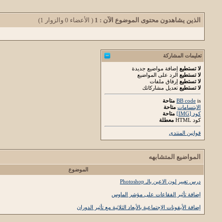
الذين يشاهدون محتوى الموضوع الآن : 1
( الأعضاء 0 والزوار 1)
تعليمات المشاركة
لا تستطيع
إضافة مواضيع جديدة
لا تستطيع
الرد على المواضيع
لا تستطيع
إرفاق ملفات
لا تستطيع
تعديل مشاركاتك
is
BB code
متاحة
الابتسامات
متاحة
كود [IMG]
متاحة
كود HTML
معطلة
قوانين المنتدى
المواضيع المتشابهه
الموضوع
درس تغيير لون الاعين بالـ Photoshop
إضافة تأثير الفقاعات على مؤشر الماوس
إضافة الأيقونات الإجتماعية بالأبعاد الثلاثية مع تأثير الدوران