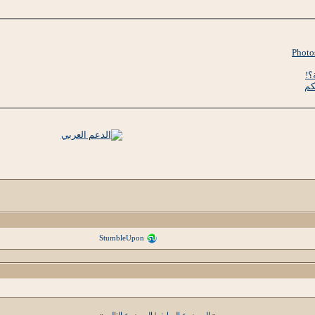
؟!
كم
StumbleUpon
«
الموضوع السابق
|
الموضوع التالي
»