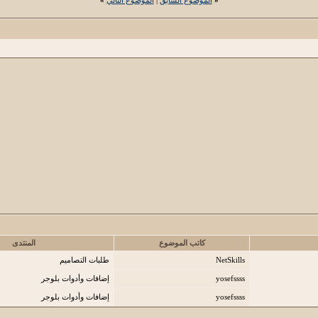
كاتب الموضوع
المنتدى
NetSkills
طلبات التصاميم
yosefssss
إضافات وأدوات بلوجر
yosefssss
إضافات وأدوات بلوجر