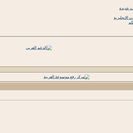
 الانجليزية
كم