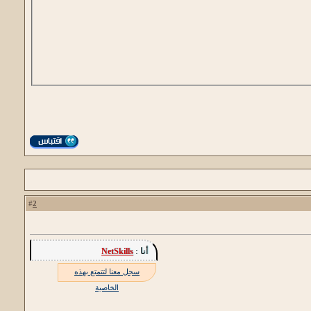
2
#
أنا :
NetSkills
سجل معنا لتتمتع بهذه
الخاصية