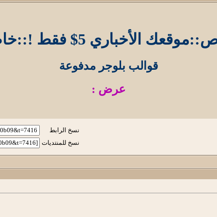
موقعك الأخباري 5$ فقط !::خاص::
قوالب بلوجر مدفوعة
عرض :
نسخ الرابط
نسخ للمنتديات