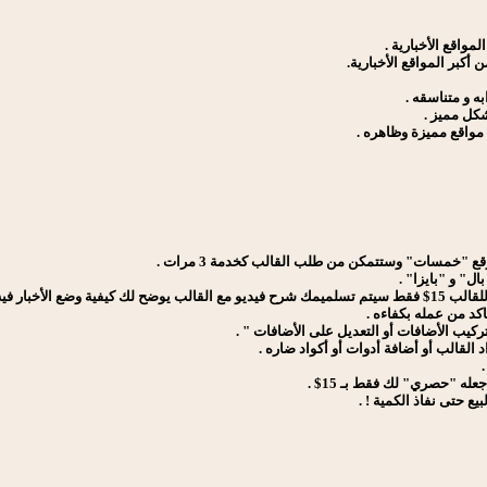
واقع الأخبارية .
أكبر المواقع الأخبارية.
ه و متناسقه .
شكل مميز .
مواقع مميزة وظاهره .
ع "خمسات" وستتمكن من طلب القالب كخدمة 3 مرات .
ل" و "بايزا" .
ر فيه بشكل مرتب وسلس .
اكد من عمله بكفاءه .
القالب أو أضافة أدوات أو أكواد ضاره .
ه "حصري" لك فقط بـ 15$ .