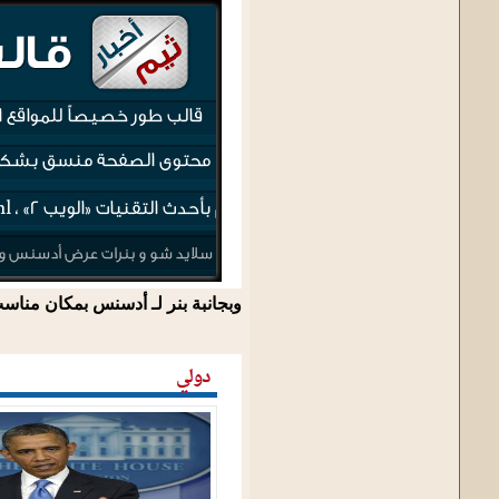
وبجانبة بنر لـ أدسنس بمكان منا