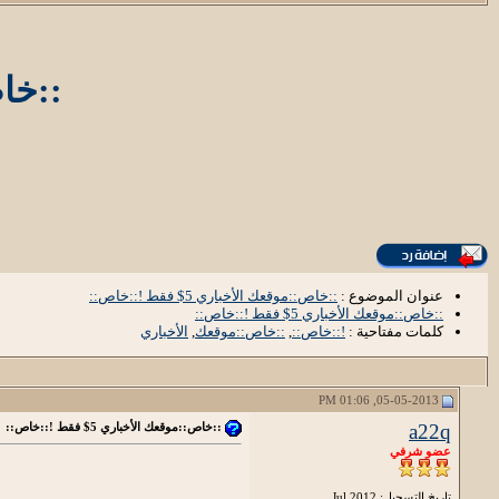
::خاص::
عنوان الموضوع :
::خاص::موقعك الأخباري 5$ فقط !::خاص::
::خاص::موقعك الأخباري 5$ فقط !::خاص::
كلمات مفتاحية :
!::خاص::
,
::خاص::موقعك
,
الأخباري
05-05-2013, 01:06 PM
a22q
::خاص::موقعك الأخباري 5$ فقط !::خاص::
عضو شرفي
تاريخ التسجيل: Jul 2012