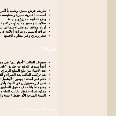
طريقة عرض مميزة وشبيه بأ أكبر الم
لمسات أخبارية مميزة و مقتبسه من 
وضع خطوط مميزة و جديدة .
سلايد شو مميز جداً و ذو حركة جذاب
أزرار مواقع التواصل الأجتماعي ب
بنرات أدسنس و بنرات أعلانية في 
سعر رمزي و في متناول الجميع .
الشراء ؟
ب
سيتوفر القالب "أخبار ثيم" في موق
أيضاً سنوفر الدفع عن طريق "باي با
بعد الأنتهاء من دفع المبلغ الرمزي للقالب 15$ فقط سيتم تسلميمك شرح فيديو مع القالب يوضح لك كيفية وضع الأخبا
يتم تركيب القالب بعد الشراء و الت
دعم فني لمدة 2 يومين "لايشمل تركيب الأضافات أو التعديل على الأضافات " .
نحن غير مسؤولين عن العبث بأكواد 
يمنع منعاً باتاً حذف حقوق التطوير .
يمكن شراء حقوق القالب كامله و جعل
النسخ المتاحه الأن فقط 7 نسخ والبيع حتى نفاذ الكمية ! .
صور للقالب و معاينته