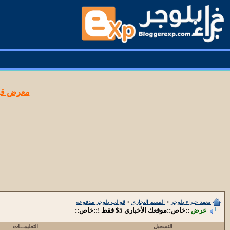
معرض قوا
معهد خبراء بلوجر
>
القسم التجاري
>
قوالب بلوجر مدفوعة
عرض
::خاص::موقعك الأخباري 5$ فقط !::خاص::
التسجيل
التعليمـــات