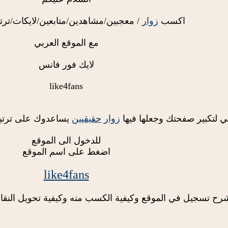
اكسب
زوار
/ معجبين/مشاهدين/متابعين/لايكات/ترت
مع الموقع العربي
لايك فور فانس
like4fans
 لتكبير صفحتك وجعلها فيها
زوار
حقيقيين
يساعدوك على ترتيب
للدخول الى الموقع
اضغط على اسم الموقع
like4fans
رح تسجيل في الموقع وكيفية الكسب منه وكيفية تحويل النق