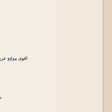
اقوى
موقع
عربي
ش