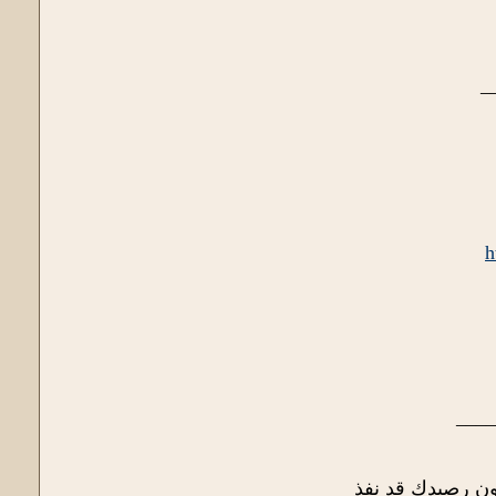
_
h
____
ون رصيدك قد نفذ