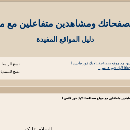
هدين متفاعلين مع موقع like4fans لايك فور ف
دليل المواقع المفيدة
لايك فور فانس ا
نسخ الرابط
نسخ للمنتديا
 موقع like4fans لايك فور فانس ا
السلام عليكم