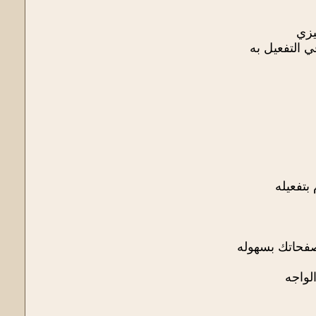
بتفعيله
لواجه