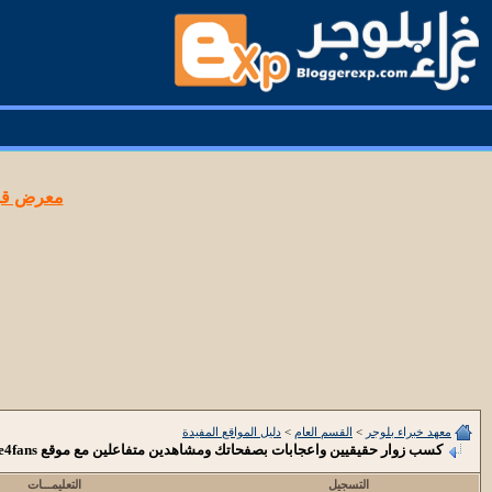
معرض قوا
معهد خبراء بلوجر
>
القسم العام
>
دليل المواقع المفيدة
كسب زوار حقيقيين واعجابات بصفحاتك ومشاهدين متفاعلين مع موقع like4fans لايك فور فانس ا
التسجيل
التعليمـــات