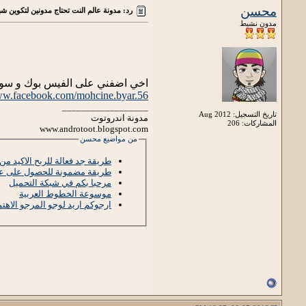
محسن
رد: مدونة عالم النت تحتاج مدونين لتكوين شب
مدون نشيط
اخي اضفني على الفيس بوك و سو
ww.facebook.com/mohcine.byar.56
__________________
تاريخ التسجيل: Aug 2012
مدونة اندروتوت
المشاركات: 206
www.androtoot.blogspot.com
من مواضيع محسن
طريقة جد فعالة للربح الاكيد من 
طريقة مضمونة للحصول على عدد
مرحبا بكم في شبكة التحميل
موسوعة الخطوط العربية
ارجوكم اريد لوجو المرجو الاهتم