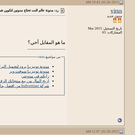
05-26-2013, 10:43 AM
virus
رد: مدونة عالم النت تحتاج مدونين لتكوين شب
مدون جديد
تاريخ التسجيل: Mar 2013
المشاركات: 63
ما هو المقابل أخي؟
__________________
من مواضيع virus
مدونة تونيزيـا برود لتحميل البر
مدونة تونيزيـا سوفت وير
رايكم في مدونتي
اربح المال من بيع منتجاتك الرق
شركة bidvertiser من افضل بدائل جوجل ادسنس+اثبات دفع
05-26-2013, 11:07 AM