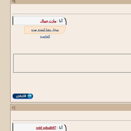
6
#
أنا :
مازن جمال
سجل معنا لتتمتع بهذه
الخاصية
7
#
أنا :
seid sohaib07