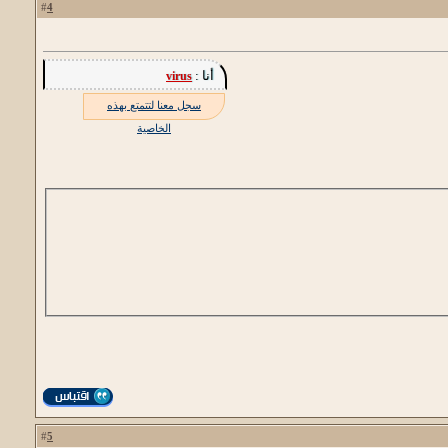
4
#
أنا :
virus
سجل معنا لتتمتع بهذه
الخاصية
5
#