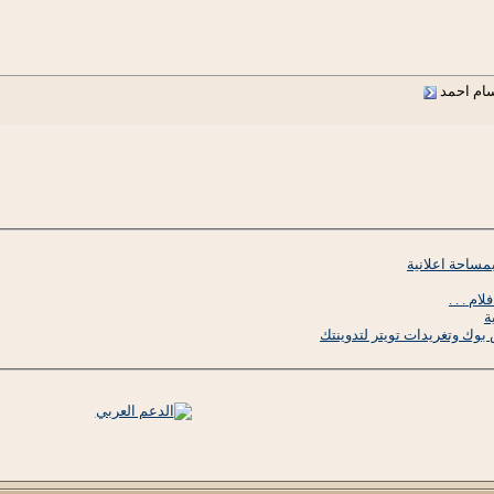
سام احمد
مساحة اعلانية
ة
وك وتغريدات تويتر لتدوينتك