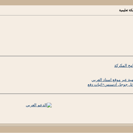
كة تعليمية
امج المكركة
مية عبر موقع اسناد العربي