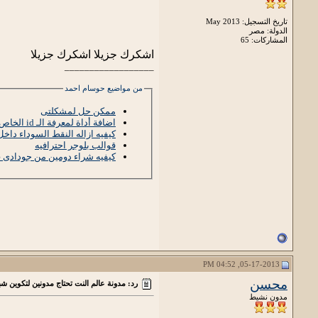
تاريخ التسجيل: May 2013
الدولة: مصر
المشاركات: 65
اشكرك جزيلا اشكرك جزيلا
__________________
من مواضيع حوسام احمد
ممكن حل لمشكلتى
اضافة أداة لمعرفة الـ id الخاص بالفيس بوك بضغطة زر على بلوجر
كيفيه ازاله النقط السوداء داخ
قوالب بلوجر احترافيه
كيفيه شراء دومين من جودادى ب 1.17$ (1دولار +17 
05-17-2013, 04:52 PM
محسن
رد: مدونة عالم النت تحتاج مدونين لتكوين شب
مدون نشيط