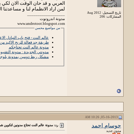
العربي و قد حان الوقت الان لكي ي
لمن اراد الانظمام لنا و مساعدتنا
تاريخ التسجيل: Aug 2012
__________________
المشاركات: 206
مدونة اندروتوت
www.androtoot.blogspot.com
من مواضيع محسن
عالم النت - فتح باب التبادل الاع
طريقة جد فعالة للربح الاكيد من 
مدونة عالم النت تحتاجكم
مدونتي الجديدة : مدونة التقنيو
مشكل ربط دومين بمدونة بلوجر
05-16-2013, 10:26 AM
حوسام احمد
رد: مدونة عالم النت تحتاج مدونين لتكوين شب
مدون جديد