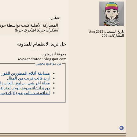
اقتباس:
المشاركة الأصلية كتبت بواسطة حو
اشكرك جزيلا اشكرك جزيلا
تاريخ التسجيل: Aug 2012
المشاركات: 206
خل تريد الانظمام للمدونة
__________________
مدونة اندروتوت
www.androtoot.blogspot.com
من مواضيع محسن
مسابقة أقلام المطورين للفوز ب
اربد قالب قريب من المثال
مجلة اخر شي | برامج | العاب | افلام . . .
دورة انشاء مدونة بلوجر احترافي
اضافة تحت الموضوع لايك فيس ب