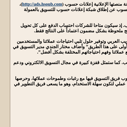
)،
http://ads.hsoub.com
لنت حسوب عن إطلاق شبكة إعلانات حسوب للتسويق بالعمولة
يب. إذ سيكون متاحا للشركات احتساب الدفع على كل تحويل
ئج ملحوظة بشكل مضمون اعتماداً على النتائج فقط.
يب العربي وتوفير حلول تلبي احتياجات عملائنا والمستخدمين
أولى على هذا الطريق” وأضاف مختار الجندي مدير التسويق في
 عملائنا وفهم احتياجاتهم المختلفة بشكل أفضل”.
لويب. كما ستمثل قفزة كبيرة في مجال التسويق الالكتروني ودعم
اوب فريق التسويق فيها مع رغبات وطموحات عملائها، وحرصها
ل عملي لتكون سهلة الاستخدام، وهو ما يسعى فريق التطوير في