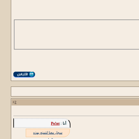
2
#
أنا :
Po!nt
سجل معنا لتتمتع بهذه