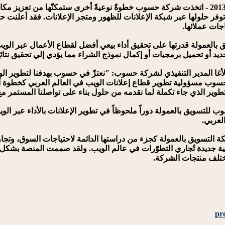
تي توفر حلولها عبر شبكة الإعلانات للظهور ومتجر الإعلانات. فقد أع
اجات عملائها.
بالعمولة قدرتها على تحقيق أداء بيعي أفضل لقطاع الأعمال عبر الو
يد أو تحميل برمجيات أو إكمال نموذج الشراء مما يؤدي إلي تحقيق نتا
أغا المدير التنفيذي لشركة حسوب: "نعتزّ في حسوب بهدفنا لتطوير الو
 حسوب مسؤولية تطوير قطاع إعلانات الويب في العالم العربي كخطوة 
وير الذي جاء تكملة لما نقدمه من حلول بناء على تواصلنا المستمر مع
وب للتسويق بالعمولة دوراً ملحوظاً في تطوير الإعلانات بالأداء عبر ا
لعربي.
التسويق بالعمولة كجزء من دراستها الدائمة لاحتياجات السوق، وتج
قنية جديدة تُجاري التطوّرات في عالم الويب. ولقد صممت المنصة بشك
ختلف منتجات الشركة.
pr