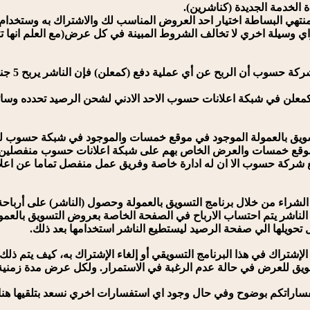
تهي البساطة اختيار احد العروض المناسب لك والاشتراك به وستخدام 
واي وسيلة اخري لا تخالف الشروط المبينة في كل عرض(مع العلم انها 
2. ذكرتم
ة كمعلن في شبكة اعلانات حسوب الاحد الادني لشحن الرصيد تحدده وسائل
بموقع خمسات والعرض الخاص بهم على شبكة اعلانات حسوب منفصلين ت
ركة حسوب الا ان له ادارة خاصة وفريق عمل منفصل تماما عن اعلان
ط الناشر يتم احتساب الارباح في الصفحة الخاصة بعروض التسويق بالع
 للعرض في حالة عدم الرغبة في الاستمرار. ولكل عرض مدة زمنية محد
اراتكم بوضوح وفي حال وجود اي استفسارات اخري نسعد بتلقيها هنا او