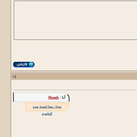
4
#
أنا :
Hsoub
سجل معنا لتتمتع بهذه
الخاصية