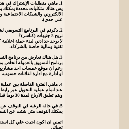
1. ماهي متطلبات الإشتراك في هذة الخدمة الجديدة (كناشرين).
يس هناك متكلبات محددة يمكنك بمن
الالكتروني والشبكات الاجتماعية 
علي حدي).
نربح 5 جنيهات (كناشر)؟
لا يوجد حد ادني لبدء حملة اعلاني
تقنية ومالية خاصة بالشركاء.
3. هل هناك تعارض بين برنامج التسويق بالعمولة الموجود في موقع خمسات والموجود في شبكة حسوب للتسويق بالعمولة.
برنامج التسويق بالعمولة الخاص 
رغم ان موقع خمسات احد مشاريع ش
او ادارة مع ادارة اعلانات حسوب.
4. ماهي الفترة الفاصلة بين عملية الشراء من خلال برنامج التسويق بالعمولة وحصول (الناشر) على أرباحة (عمولته)؟
عند اتمام عملية التحويل عبر راب
ويتم تعليق الارباح لمدة 30 يوما قبل تحويلها الي صفحة الرصيد ليستطيع الناشر استخدامها بعد ذلك.
5. في حالة الرغبة في التوقف عن الإشتراك في هذا البرنامج التسويقي أو إلغاء الإشتراك به، كيف يتم ذلك؟ هل فقط بالتوقف عن الترويج للمنتج المسوق له؟
يمكنك التوقف متي شئت عن التسويق
اتمني ان اكون اجبت علي كل استفس
تحياتي