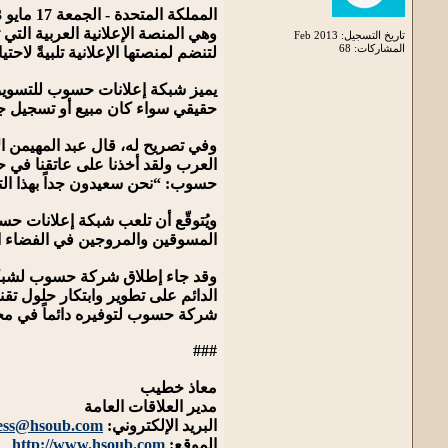
المملكة المتحدة - الجمعة 17 مايو 2013 - اتخذت شركة حسوب خطوةً نوعيةً أخرى ستمكنّها من تعزيز مكانة منصتها الإعلانية إعلانات حسوب (
وهي المنصة الإعلانية العربية ال
تاريخ التسجيل: Feb 2013
المشاركات: 68
لتنضم لمنصتها الإعلانية تلبيةً لاحتي
يميز شبكة إعلانات حسوب للتسويق 
حقيقي سواء كان مبيع أو تسجيل جد
وفي تصريح له، قال عبد المهيمن ال
العرب ولقد أخذنا على عاتقنا في
حسوب: “نحن سعيدون جداً بهذا التط
ويُتوقّع أن تلعب شبكة إعلانات حس
المسوقين والمروجين في الفضاء ا
وقد جاء إطلاق شركة حسوب لشبكة 
الدائم على تطوير وابتكار حلول ت
شركة حسوب لتوفيره دائماً في م
###
معاذ خطيب
مدير العلاقات العامة
البريد الإلكتروني:
ess@hsoub.com
الموقع:
http://www.hsoub.com