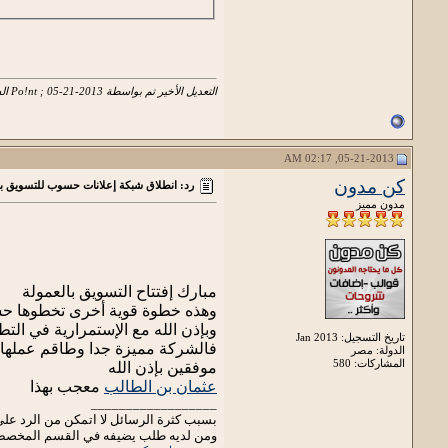
التعديل الأخير تم بواسطة Po!nt ; 05-21-2013 الساعة
05-21-2013, 02:17 AM
كن مدون
رد: انطلاق شبكة إعلانات حسوب للتسويق با
مدون مميز
مبارك إفتتاح التسويق بالعمولة
وهذه خطوة قوية أخرى تخطوها ح
وبإذن الله مع الإستمرارية في ال
تاريخ التسجيل: Jan 2013
فالشركة مميزة جدا وطاقم عملها م
الدولة: مصر
المشاركات: 580
موفقين بإذن الله
عثمان بن الطالب
معجب بهذا
__________________
بسبب كثرة الرسائل لا اتمكن من الرد على
ومن لديه طلب يضيفه في القسم المخصص لذ