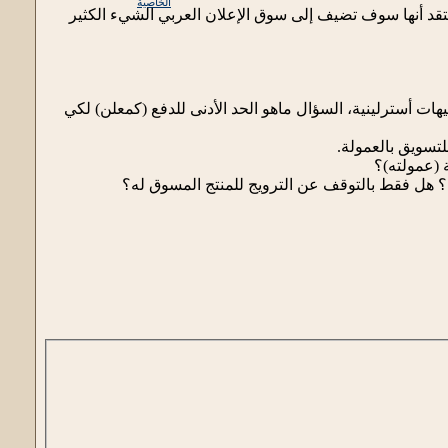
الخاصية
د أنها سوف تضيف إلى سوق الإعلان العربي الشيء الكثير
 في البرنامج التسويقي لشركة حسوب أن الربح عن أي عملية دفع (كمعلن) فإن الناشر يربح 5 جنيهات أسترلينية، السؤال ماهو الحد الأدنى للدفع (كمعلن) لكي