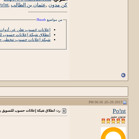
كن مدون
,
عثمان بن الطالب
,
o!nt
__________________
من مواضيع
Hsoub
إعلانات حَسوب تعلن عن أدوات إ
انطلاق شبكة إعلانات حسوب لل
شبكة إعلانات حسوب تتخطى حاجز الـ 200 مليون في الم
05-20-2013, 06:56 PM
Po!nt
رد: انطلاق شبكة إعلانات حسوب للتسويق با
مدون مميز