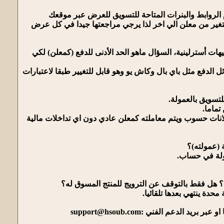
الروابط والبنرات المتاحة للتسويق للعرض عبر موقعك
تتغير من معلن الي اخر لذا يرجي مراجعتها جيدا في كل عرض
 في البرنامج التسويقي لشركة حسوب أن الربح عن أي عملية دفع (كمعلن) فإن الناشر يربح 5 جنيهات أسترلينية، السؤال ماهو الحد الأدنى للدفع (كمعلن) لكي
 الدفع مثل باي بال وكاش يو وهو قابل للتغيير طبقا لاعتبارات
ماما.
ات حسوب ويتم معاملته كمعلن عادي دون اي تداخلات مالية
مولة في حساب.
ة ينتهي بعدها تلقائيا.
 عبر بريد الدعم الفني :
support@hsoub.com