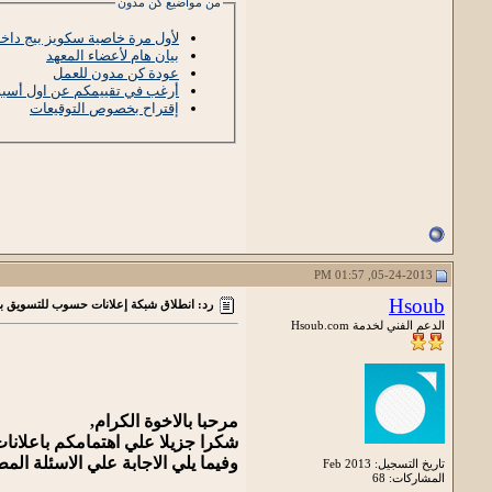
من مواضيع كن مدون
لأول مرة خاصية سكويز بيج داخل
بيان هام لأعضاء المعهد
عودة كن مدون للعمل
أرغب في تقييمكم عن اول أسبو
إقتراح بخصوص التوقيعات
05-24-2013, 01:57 PM
Hsoub
رد: انطلاق شبكة إعلانات حسوب للتسويق با
الدعم الفني لخدمة Hsoub.com
مرحبا بالاخوة الكرام,
شكرا جزيلا علي اهتمامكم باعلانا
وفيما يلي الاجابة علي الاسئلة الم
تاريخ التسجيل: Feb 2013
المشاركات: 68