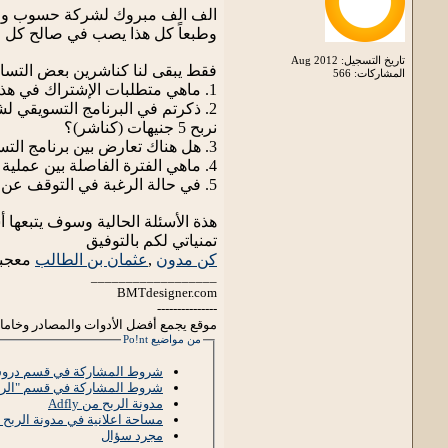
الف الف مبروك لشركة حسوب وللمع
وطبعاً كل هذا يصب في صالح كل ال
تاريخ التسجيل: Aug 2012
فقط يبقى لنا كناشرين بعض التسا
المشاركات: 566
1. ماهي متطلبات الإشتراك في هذة الخدمة الجديدة (كناشرين).
نربح 5 جنيهات (كناشر)؟
3. هل هناك تعارض بين برنامج التسويق بالعمولة الموجود في موقع خمسات والموجود في شبكة حسوب للتسويق بالعمولة.
4. ماهي الفترة الفاصلة بين عملية الشراء من خلال برنامج التسويق بالعمولة وحصول (الناشر) على أرباحة (عمولته)؟
5. في حالة الرغبة في التوقف عن الإشتراك في هذا البرنامج التسويقي أو إلغاء الإشتراك به، كيف يتم ذلك؟ هل فقط بالتوقف عن الترويج للمنتج المسوق له؟
هذة الأسئلة الحالية وسوف يتبعها 
تمنياتي لكم بالتوفيق
كن مدون
,
عثمان بن الطالب
معجبو
__________________
BMTdesigner.com
---------------
موقع يجمع أفضل الأدوات والمصادر وخاما
من مواضيع Po!nt
شروط المشاركة في قسم دروس
شروط المشاركة في قسم "الرب
مدونة الربح من Adfly
مساحة اعلانية في مدونة الربح من ly
مجرد سؤال