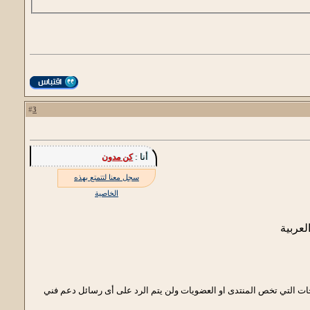
3
#
أنا :
كن مدون
سجل معنا لتتمتع بهذه
الخاصية
لعربية
احات التي تخص المنتدى او العضويات ولن يتم الرد على أى رسائل دعم فني