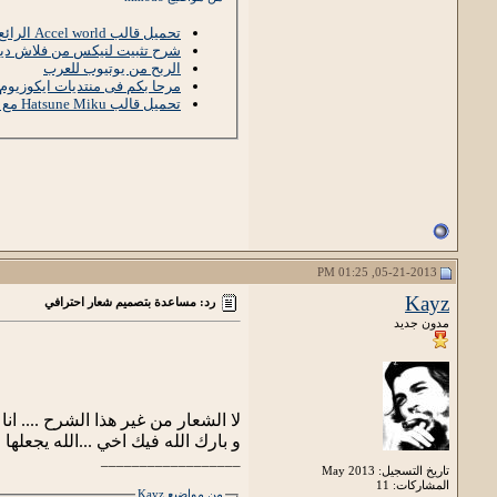
تحميل قالب Accel world الرائع مع موصفات رائعة
شرح تثبيت لنيكس من فلاش د
الربح من يوتيوب للعرب
مرحا بكم فى منتديات ايكوزيوم
تحميل قالب Hatsune Miku مع تئثرات رائعة ب جيكورى
05-21-2013, 01:25 PM
Kayz
رد: مساعدة بتصميم شعار احترافي
مدون جديد
لا الشعار من غير هذا الشرح .... ا
و بارك الله فيك اخي ...الله يجعله
__________________
تاريخ التسجيل: May 2013
المشاركات: 11
من مواضيع Kayz