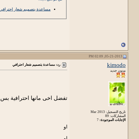
مساعدة بتصميم شعار احترافي
05-21-2013, 02:09 PM
kimodo
رد: مساعدة بتصميم شعار احترافي
مدون جديد
تفضل اخى مانها احترافية بس 
تاريخ التسجيل: Mar 2013
المشاركات: 89
الإجابات الموجودة:
7
او
او