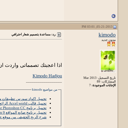
05-21-2013, 03:01 PM
kimodo
رد: مساعدة بتصميم شعار احترافي
مدون جديد
اذا اعجبتك تصمماتى واردت ان
Kimodo Hadjou
تاريخ التسجيل: Mar 2013
__________________
المشاركات: 89
الإجابات الموجودة:
7
من مواضيع kimodo
تحميل اكواد سورس تطبيقات وال
تحميل قالب Accel world الرائع مع موصفات رائعة
تحميل برنامج Adobe Photoshop CC
تحميل برنامج صانع المواقع Xara Web Designer Premium 9
شرح الربح الحقيقى من موقع zapbux الذى اثبت مصداقيته