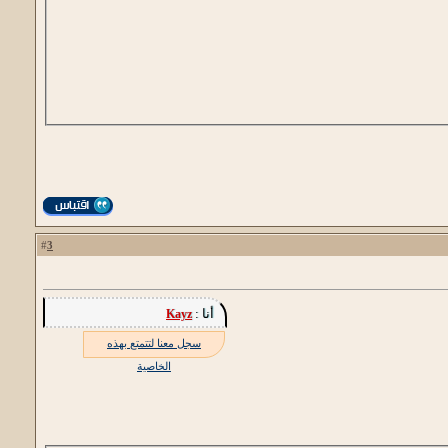
3
#
أنا :
Kayz
سجل معنا لتتمتع بهذه
الخاصية