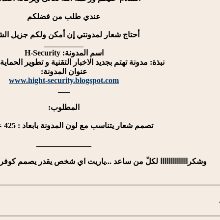
عندي طلب من فضلكم
أحتاج شعار لمدونتي إن أمكن ولكم جزيل ال
__________
اسم المدونة: H-Security
نبذة: مدونة تهتم بجديد الاخبار التقنية و تطوير الحماية ,
عنوان المدونة:
www.hight-security.blogspot.com
___
المطلوب:
تصمم شعار يتناسب مع لون المدونة بابعاد : 425 على 120
______________
وشكراااااااااااااا لكلّ من ساعد ...ياريت اي شخص يقدر يصمم كوف