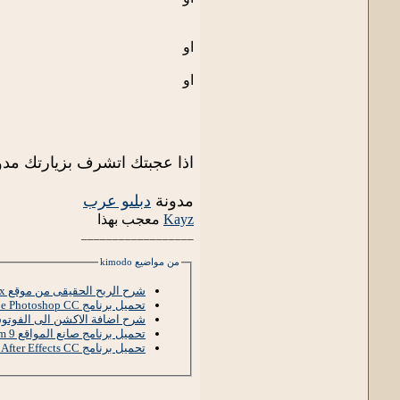
او
او
اذا عجبتك اتشرف بزيارتك مدو
مدونة
دبلىو عرب
Kayz
معجب بهذا
__________________
من مواضيع kimodo
شرح الربح الحقيقى من موقع zapbux الذى اثبت مصداقيته
تحميل برنامج Adobe Photoshop CC
شرح اضافة الاكشن الى الفوت
تحميل برنامج صانع المواقع Xara Web Designer Premium 9
تحميل برنامج Adobe After Effects CC