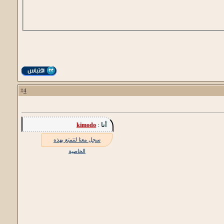
4
#
أنا :
kimodo
سجل معنا لتتمتع بهذه
الخاصية