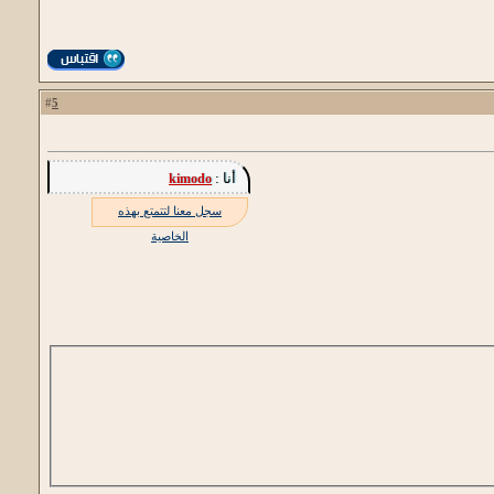
5
#
أنا :
kimodo
سجل معنا لتتمتع بهذه
الخاصية