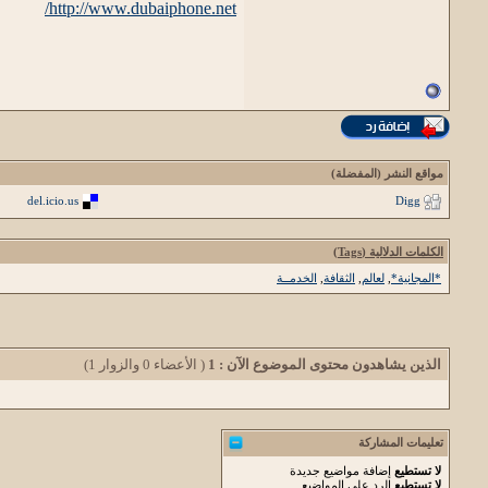
http://www.dubaiphone.net/
مواقع النشر (المفضلة)
del.icio.us
Digg
الكلمات الدلالية (Tags)
*المجانية*
,
لعالم
,
الثقافة
,
الخدمــة
الذين يشاهدون محتوى الموضوع الآن : 1
( الأعضاء 0 والزوار 1)
تعليمات المشاركة
لا تستطيع
إضافة مواضيع جديدة
لا تستطيع
الرد على المواضيع