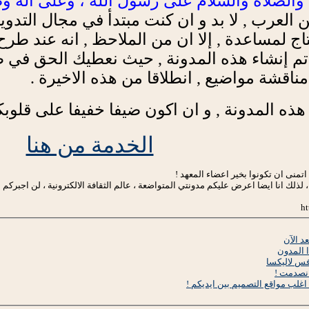
 والصلاة والسلام على رسول الله ، وعلى آله وص
ن العرب , لا بد و ان كنت مبتدأ في مجال التد
ج لمساعدة , إلا ان من الملاحظ , انه عند طر
لك تم إنشاء هذه المدونة , حيث نعطيك الحق في 
مناقشة مواضيع , انطلاقا من هذه الاخيرة .
هذه المدونة , و ان اكون ضيفا خفيفا على قلوبك
الخدمة من هنا
 اتمنى ان تكونوا بخير اعضاء المعهد !
، لذلك انا ايضا اعرض عليكم مدونتي المتواضعة ، عالم الثقافة الالكترونية ، لن اجبركم ع
د الآن
 المدون
فس لاليكسا
انصدمت !
 اغلب مواقع التصميم بين ايديكم !