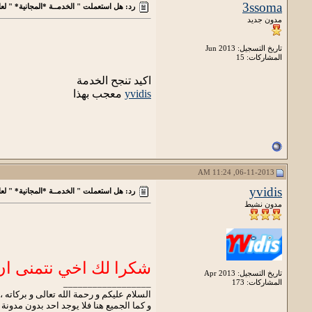
3ssoma
رد: هل استعملت " الخدمــة *المجانية* " لعا
مدون جديد
تاريخ التسجيل: Jun 2013
المشاركات: 15
اكيد تنجح الخدمة
yvidis
معجب بهذا
06-11-2013, 11:24 AM
yvidis
رد: هل استعملت " الخدمــة *المجانية* " لعا
مدون نشيط
شكرا لك اخي نتمنى ان
تاريخ التسجيل: Apr 2013
المشاركات: 173
__________________
السلام عليكم و رحمة الله تعالى و بركاته ،
و كما الجميع هنا فلا يوجد احد بدون مدونة 