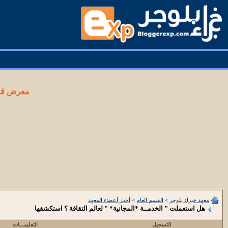
معرض قوا
معهد خبراء بلوجر
>
القسم العام
>
أخبار أعضاء المعهد
هل استعملت " الخدمــة *المجانية* " لعالم التقافة ؟ استكشفها
التسجيل
التعليمـــات