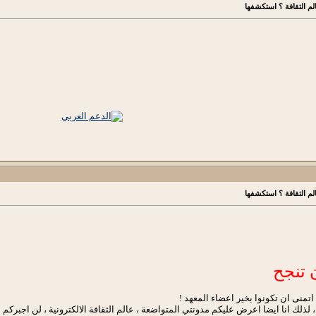
لم التقافة ؟ استكشفها
لم التقافة ؟ استكشفها
 تنجح
 اتمنى ان تكونوا بخير اعضاء المعهد !
، لذلك انا ايضا اعرض عليكم مدونتي المتواضعة ، عالم الثقافة الالكترونية ، لن اجبركم ع