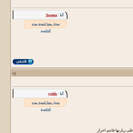
أنا :
3ssoma
سجل معنا لتتمتع بهذه
الخاصية
4
#
أنا :
yvidis
سجل معنا لتتمتع بهذه
الخاصية
لى زيارتها فانتم احرار