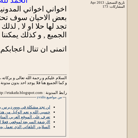
الحمد لله
تاريخ التسجيل: Apr 2013
المشاركات: 173
اخواني اخواتي المدوني
بعض الاحيان سوف تحتا
تجد لها حلا او لا , لذ
الجميع , و كذلك يمكننا 
اتمنى ان تنال اعجابكم 
__________________
السلام عليكم و رحمة الله تعالى و بركاته ،
و كما الجميع هنا فلا يوجد احد بدون مدونة 
رابط المدونة : http://etakafa.blogspot.com
من مواضيع yvidis
لن تجد مشكلة في وووردبرس بع
حسبي الله و نعم الوكيل من هذا
تعرف على الموقع العربي المنا
الارشفة السريعة لموقعي فعلا 
السلايدر التلقائي الذي تعمل به