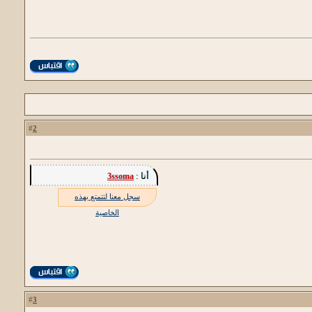
2
#
أنا :
3ssoma
سجل معنا لتتمتع بهذه
الخاصية
3
#