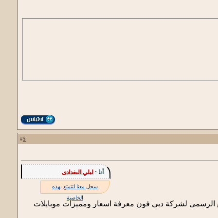
5
#
أنا :
ليلي البغدادى
سجل معنا لتتمتع بهذه
الخاصية
وقع الرسمى لشركة دبى فون معرفة اسعار ومميزات موبايلات