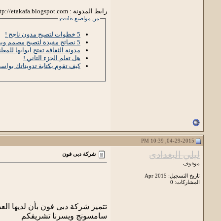
رابط المدونة : http://etakafa.blogspot.com
من مواضيع yvidis
5 خطوات لتصبح مدون ناجح !
5 نصائح مفيدة لتصبح مصمم ويب !
مدونة الثقافة تفتح ابوابها للمعلنين ! 9 
هل تعلم الجزء التاني !
كيف تقوم بكتابة تدويناتك بواسطة Smartphone
04-29-2015, 10:39 PM
ليلي البغدادى
شركة دبى فون
موقوف
تاريخ التسجيل: Apr 2015
المشاركات: 0
تتميز شركة دبى فون بأن لديها ال
سامسونج ويسرنا تشريفكم