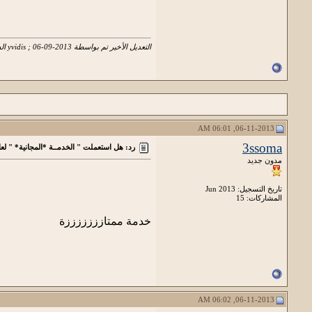
التعديل الأخير تم بواسطة yvidis ; 06-09-2013 الساعة
06-11-2013, 06:01 AM
3ssoma
رد: هل استعملت " الخدمــة *المجانية* " لعا
مدون جديد
تاريخ التسجيل: Jun 2013
المشاركات: 15
خدمة ممتازززززززة
06-11-2013, 06:02 AM