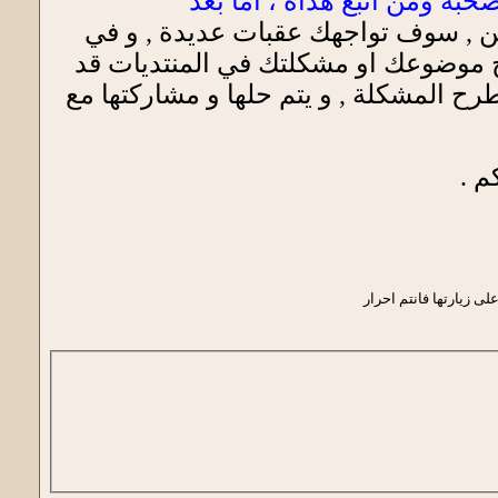
حبه ومن اتبع هداه ، أما بعد
وين , سوف تواجهك عقبات عديدة , و في
ح موضوعك او مشكلتك في المنتديات قد
طرح المشكلة , و يتم حلها و مشاركتها مع
م .
لى زيارتها فانتم احرار