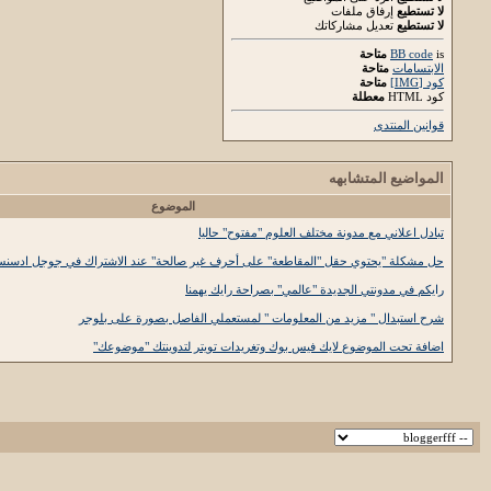
لا تستطيع
إرفاق ملفات
لا تستطيع
تعديل مشاركاتك
is
BB code
متاحة
الابتسامات
متاحة
كود [IMG]
متاحة
كود HTML
معطلة
قوانين المنتدى
المواضيع المتشابهه
الموضوع
تبادل اعلاني مع مدونة مختلف العلوم "مفتوح" حاليا
حل مشكلة "يحتوي حقل "المقاطعة" على أحرف غير صالحة" عند الاشتراك في جوجل ادسن
رايكم في مدونتي الجديدة "عالمي" بصراحة رايك يهمنا
شرح استبدال " مزيد من المعلومات " لمستعملي الفاصل بصورة على بلوجر
اضافة تحت الموضوع لايك فيس بوك وتغريدات تويتر لتدوينتك "موضوعك"