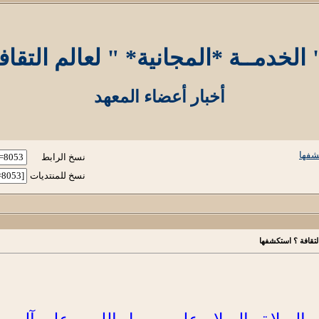
لخدمــة *المجانية* " لعالم التقا
أخبار أعضاء المعهد
شفها
نسخ الرابط
نسخ للمنتديات
لتقافة ؟ استكشفها