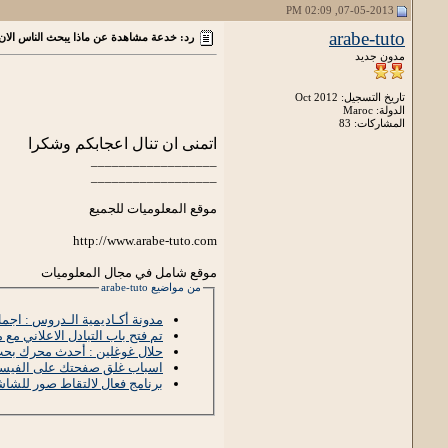
07-05-2013, 02:09 PM
arabe-tuto
رد: خدعة مشاهدة عن ماذا يبحث الناس الا
مدون جديد
تاريخ التسجيل: Oct 2012
الدولة: Maroc
المشاركات: 83
اتمنى ان تنال اعجابكم وشكرا
__________________
__________________
موقع المعلوميات للجميع
http://www.arabe-tuto.com
موقع شامل في مجال المعلوميات
من مواضيع arabe-tuto
مدونة أكـاديمية الـدروس : اجم
تم فتح باب التبادل الاعلاني مع
حلال غوغلين : أحدث محرك بح
اسباب غلق صفحتك على الفيسبو
برنامج فعال لالتقاط صور للشاشة