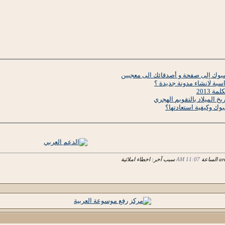
بوك إلى صفحة و أصدقائك الى معجبين
سبة لانشاء مدونة جديدة ؟
 الميلاد بالتقويم الهجري
ك وكيفية استعادتها؟
11:07 AM
سبب آخر: اخطاء املائية