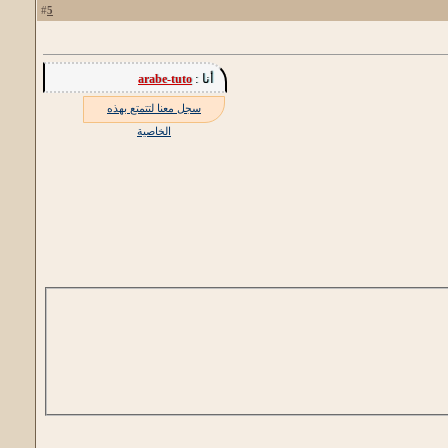
5
#
أنا :
arabe-tuto
سجل معنا لتتمتع بهذه
الخاصية