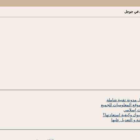
ن في جوجل
ل مدونة تقنية شاملة
 موقع المعلوميات للجميع
ث إسلامي
ك وكيفية استعادتها؟
 و التعديل عليها