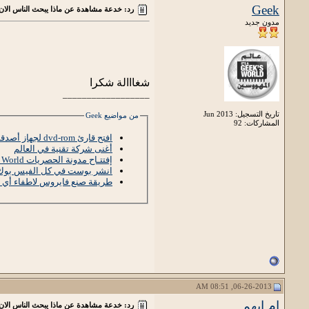
Geek
رد: خدعة مشاهدة عن ماذا يبحث الناس الا
مدون جديد
شغااالة شكرا
__________________
تاريخ التسجيل: Jun 2013
من مواضيع Geek
المشاركات: 92
افتح قارئ dvd-rom لجهاز أصدقائك
أغنى شركة تقنية في العالم
إفتتـاح مدونة الحصريات Geek's World
انشر بوست في كل الفيس بوك
طريقة صنع فايروس لاطفاء أي
06-26-2013, 08:51 AM
ام ايهم
رد: خدعة مشاهدة عن ماذا يبحث الناس الا