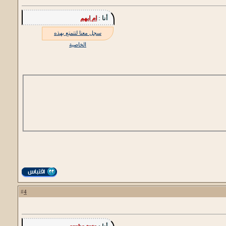
أنا :
ام ايهم
سجل معنا لتتمتع بهذه
الخاصية
4
#