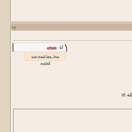
4
#
أنا :
admin
سجل معنا لتتمتع بهذه
الخاصية
:d: