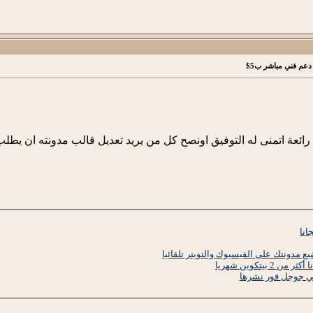
دعم فني مباشر ب5$
ئعة اتمنى له التوفيق اونصح كل من يريد تعديل قالب مدونته ان يطلب
انا
 مدونتك على الفيسبوك والتويتر تلقائيا
بيتكوين شهريا
ي جوجل فور نشرها