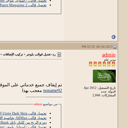
تحميل قالب / استايل بلوجر Fashion Trends المعرب
تحميل قالب Mas Paper Magazine 2 المعرب (معدل)
06-30-2013, 03:30 PM
admin
رد: تعديل قوالب بلوجر + تركيب الإضافات + 
مدير عام
تم إيقاف جميع خدماتي على الموقع
تاريخ التسجيل: Apr 2012
noname92
معجب بهذا
الدولة: جده
__________________
المشاركات: 2,846
من مواضيع
admin
تحميل قالب Unite Dark Skin المعرب لمدونات بلوجر
تحميل قالب AflMax بخاصية الاختيار بين ثلاث ألوان من تصميمي ~ تم التحديث 02/06/2013
دورة الربح من كليك بانك ClickBank ~ الحلقة 3 : التسجيل واختيار الكلمات الدلالية
تحميل قالب / استايل بلوجر Johny Soulmater المعرب