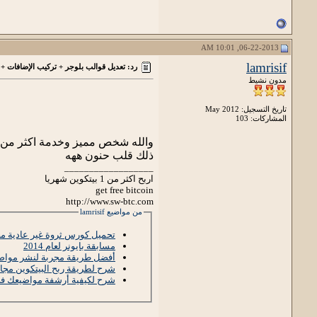
06-22-2013, 10:01 AM
lamrisif
رد: تعديل قوالب بلوجر + تركيب الإضافات + 
مدون نشيط
تاريخ التسجيل: May 2012
المشاركات: 103
والله شخص مميز وخدمة اكثر من را
ذلك قلب حنون ههه
__________________
اربح اكثر من 1 بيتكوين شهريا
get free bitcoin
http://www.sw-btc.com
من مواضيع lamrisif
تحميل كورس ثروة غير عادية مج
مسابقة بايونر لعام 2014
أفضل طريقة مجربة لنشر مواضيع
شرح لطريقة ربح البيتكوين مجانا أكثر من 2 
شرح لكيفية أرشفة مواضيعك ف