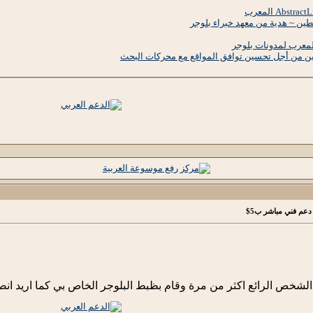
طين ~ هدية من معهد خبراء بلوجر
ين من أجل تحسين توافق المواقع مع محركات البحث
دعم فني مباشر ب5$
لشخص الرائع اكثر من مرة وقام بظبط البلوجر الخاص بي كما اريد انص