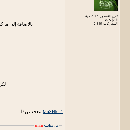
تاريخ التسجيل: Apr 2012
الدولة: جده
بالإضافة إلى ما 
المشاركات: 2,846
لكن
MoSHkla1
معجب بهذا
__________________
من مواضيع
admin