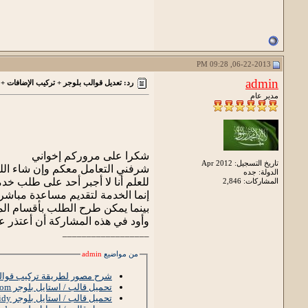
06-22-2013, 09:28 PM
admin
رد: تعديل قوالب بلوجر + تركيب الإضافات + 
مدير عام
شكرا على مروركم إخواني
تاريخ التسجيل: Apr 2012
شرفني التعامل معكم وإن شاء الله
الدولة: جده
للعلم أنا لا أجبر أحد على طلب خ
المشاركات: 2,846
إنما الخدمة لتقديم مساعدة مباشر
بينما يمكن طرح الطلب بأقسام الم
وأود في هذه المشاركة أن أعتذر عن
__________________
من مواضيع
admin
شرح مصور لطريقة تركيب قوال
تحميل قالب / استايل بلوجر Bloom المعرب ~ قالب بلوجر احترافي بمعني الكلمة
تحميل قالب / استايل بلوجر Androidy المعرب