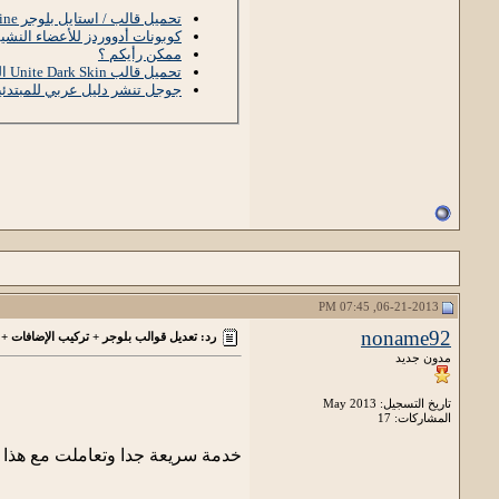
تحميل قالب / استايل بلوجر AbstractLine المعرب
كوبونات أدووردز للأعضاء النشي
ممكن رأيكم ؟
تحميل قالب Unite Dark Skin المعرب لمدونات بلوجر
جوجل تنشر دليل عربي للمبتدئ
06-21-2013, 07:45 PM
noname92
رد: تعديل قوالب بلوجر + تركيب الإضافات + 
مدون جديد
تاريخ التسجيل: May 2013
المشاركات: 17
خدمة سريعة جدا وتعاملت مع هذا ا