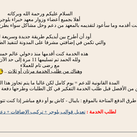
السلام عليكم ورحمة الله وبركاته
أهلا بجميع أعضاء وزوار معهد خبراء بلوجر
كنت أقدمه وما سأعود لتقديمه بالمعهد من دعم وحل مشاكل سواء بطرح 
أود أن أطرح بين أيديكم طريقة جديدة وسريعة 
والتي تكمن في إضافتي مشرفا على المدونة لتنفيذ الط
هذه الخدمة كنت أقدمها منذ دخولي عالم خم
ولله الحمد تم تسليمها 11 مرة إلى حد الآن
مع رضى تام للعملاء
و
هناك من طلب الخدمة مرتان أو ثلاث
..
المدة القانونية للدعم = يوم كامل لكن غالبا ما يتم تجاوز ه
 من الأفضل قبل طلب الخدمة التفكير في كل الطلبات وطرحها دفعة وا
طرق الدفع المتاحة بالموقع : بايبال - كاش يو أو دفع مباشر إذا كنت ت
لطلب الخدمة :
تعديل قوالب بلوجر + تركيب الإضافات + دعم