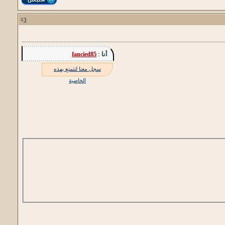
3
#
أنا :
fancied85
سجل معنا لتتمتع بهذه
الخاصية