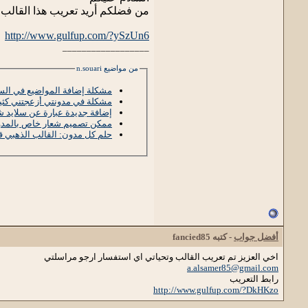
من فضلكم أريد تعريب هذا القالب 
http://www.gulfup.com/?ySzUn6
__________________
من مواضيع n.souari
مشكلة إضافة المواضيع في السل
مشكلة في مدونتي أزعجتني كثير
إضافة جديدة عبارة عن سلايد ش
ممكن تصميم شعار خاص بالمدو
حلم كل مدون: القالب الذهبي قا
أفضل جواب
- كتبه
fancied85
اخي العزيز تم تعريب القالب وتحياتي اي استفسار ارجو مراسلتي
a.alsamer85@gmail.com
رابط التعريب
http://www.gulfup.com/?DkHKzo