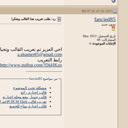
07-01-2013, 07:16 PM
fancied85
رد: طلب تعريب هذا القالب وشكرا
مدون جديد
تاريخ التسجيل: May 2013
المشاركات: 48
الإجابات الموجودة:
4
اخي العزيز تم تعريب القالب وتحي
a.alsamer85@gmail.com
رابط التعريب
http://www.gulfup.com/?DkHKzo
__________________
من مواضيع fancied85
مشكلة تحت الموضوع
قالب اخباري رائع
قالب جميل ينفع مجلة اخبارية
تعريب قالب DCM Dark الاحترافي للصور
قالب اخباري متاح للجميع