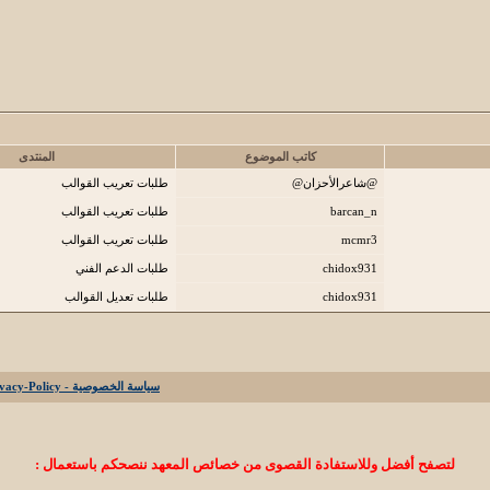
كاتب الموضوع
المنتدى
@شاعرالأحزان@
طلبات تعريب القوالب
barcan_n
طلبات تعريب القوالب
mcmr3
طلبات تعريب القوالب
chidox931
طلبات الدعم الفني
chidox931
طلبات تعديل القوالب
سياسة الخصوصية - Privacy-Policy
لتصفح أفضل وللاستفادة القصوى من خصائص المعهد ننصحكم باستعمال :