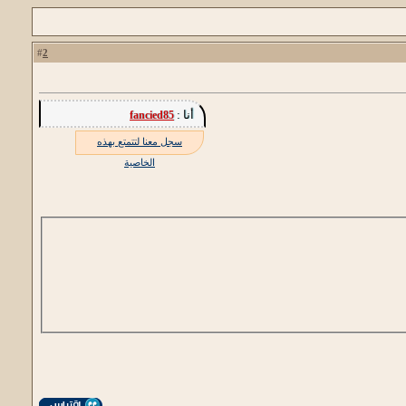
2
#
أنا :
fancied85
سجل معنا لتتمتع بهذه
الخاصية