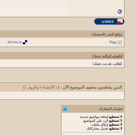
مواقع النشر (المفضلة)
del.icio.us
Digg
الكلمات الدلالية (Tags)
القالب
,
تعريب
,
وشكرا
الذين يشاهدون محتوى الموضوع الآن : 1
( الأعضاء 0 والزوار 1)
تعليمات المشاركة
لا تستطيع
إضافة مواضيع جديدة
لا تستطيع
الرد على المواضيع
لا تستطيع
إرفاق ملفات
لا تستطيع
تعديل مشاركاتك