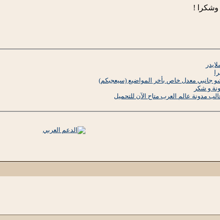
وشكرا !
ايدر
ا
و جانبي معدل خاص بأخر المواضيع (سيعجبكم)
نة و شكر
لب مدونة عالم العرب متاح الآن للتحميل