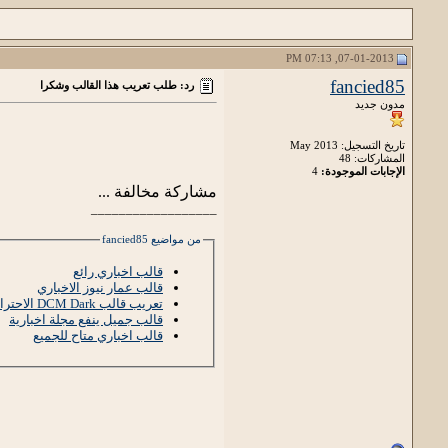
07-01-2013, 07:13 PM
fancied85
رد: طلب تعريب هذا القالب وشكرا
مدون جديد
تاريخ التسجيل: May 2013
المشاركات: 48
الإجابات الموجودة:
4
مشاركة مخالفة ...
__________________
من مواضيع fancied85
قالب اخباري رائع
قالب عمار نيوز الاخباري
تعريب قالب DCM Dark الاحترافي للصور
قالب جميل ينفع مجلة اخبارية
قالب اخباري متاح للجميع