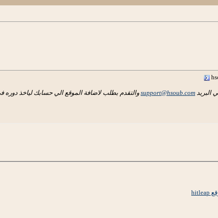
ي البريد
support@hsoub.com
والتقدم بطلب لاضافة الموقع الي حسابك لياخذ دوره في
hit