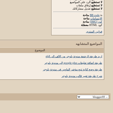
لا تستطيع
الرد على المواضيع
لا تستطيع
إرفاق ملفات
لا تستطيع
تعديل مشاركاتك
is
BB code
متاحة
الابتسامات
متاحة
كود [IMG]
متاحة
كود HTML
معطلة
قوانين المنتدى
المواضيع المتشابهه
الموضوع
اريد طريقة لارشفة مدونة بلوجر من الالف الى الياء
طريقة اضافة تعليقات google plus إلى مدونة بلوجر
طريقة وضع كتابة تتبع مؤشر الماوس في مدونة بلوجر
شرح طريقة تغيير قالب مدونة بلوجر