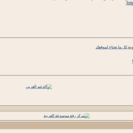
htt
دونة كل ما تحتاج لموقعك