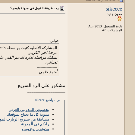
sikeeee
رد: طريقة القبول في مدونة بلوجر؟
مدون جديد
تاريخ التسجيل: Apr 2013
المشاركات: 47
اقتباس:
المشاركة الأصلية كتبت بواسطة hsoub
مرحبا اخي الكريم,
يمكنك مراسلة ادارة الدعم الفني عل
تحياتي،
-----------------
أحمد حلمي
مشكور علي الرد السريع
__________________
من مواضيع sikeeee
بخصوص المدونين العرب
مدونة كل ما تحتاج لموقعك
مسابقة من سيربح الزيارت لموقع leap
رايكم في المدونة
مدونة برامج ويب