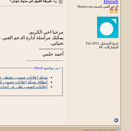
Hsoub
رد: طريقة القبول في مدونة بلوجر؟
الدعم الفني لخدمة Hsoub.com
مرحبا اخي الكريم,
يمكنك مراسلة ادارة الدعم الفني ع
تحياتي،
تاريخ التسجيل: Feb 2013
المشاركات: 68
-----------------
أحمد حلمي
__________________
من مواضيع
Hsoub
شبكة إعلانات حسوب تتخطى حاجز الـ 200 مليون في الم
انطلاق شبكة إعلانات حسوب لل
إعلانات حَسوب تعلن عن أدوات إ
08-22-2013, 07:56 AM