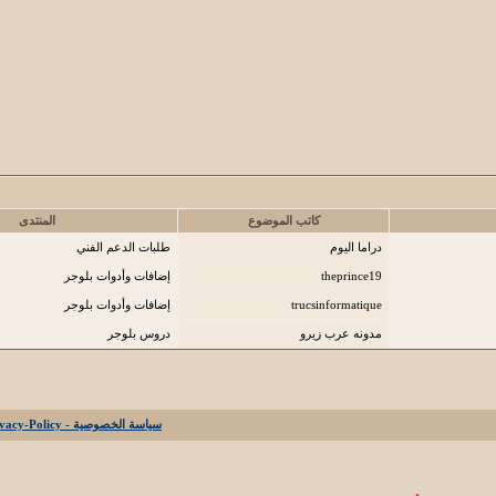
كاتب الموضوع
المنتدى
دراما اليوم
طلبات الدعم الفني
theprince19
إضافات وأدوات بلوجر
trucsinformatique
إضافات وأدوات بلوجر
مدونه عرب زيرو
دروس بلوجر
سياسة الخصوصية - Privacy-Policy