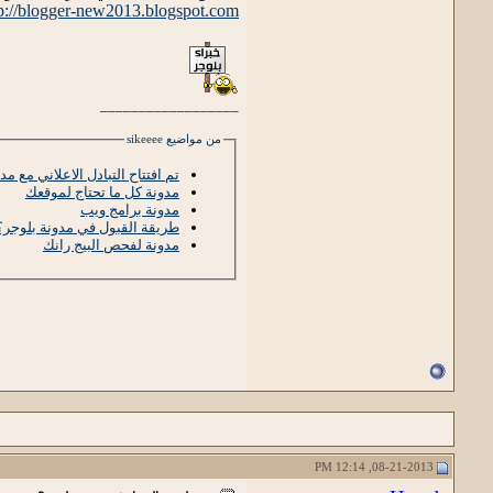
p://blogger-new2013.blogspot.com/
__________________
من مواضيع sikeeee
تم افتتاح التبادل الاعلاني مع م
مدونة كل ما تحتاج لموقعك
مدونة برامج ويب
طريقة القبول في مدونة بلوجر؟
مدونة لفحص البيج رانك
08-21-2013, 12:14 PM