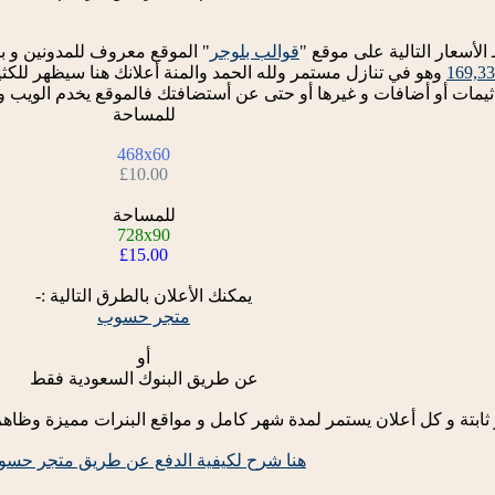
ـ الأسعار التالية على موقع "
قوالب بلوجر
" الموقع معروف للمدونين و با
169,3
وهو في تنازل مستمر ولله الحمد والمنة أعلانك هنا سيظهر للكثي
ثيمات أو أضافات و غيرها أو حتى عن أستضافتك فالموقع يخدم الويب و
للمساحة
468x60
£10.00
للمساحة
728x90
£15.00
يمكنك الأعلان بالطرق التالية :-
متجر حسوب
أو
عن طريق البنوك السعودية فقط
 ثابتة و كل أعلان يستمر لمدة شهر كامل و مواقع البنرات مميزة وظاهر
هنا شرح لكيفية الدفع عن طريق متجر حس