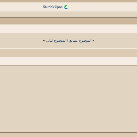
StumbleUpon
«
الموضوع السابق
|
الموضوع التالي
»