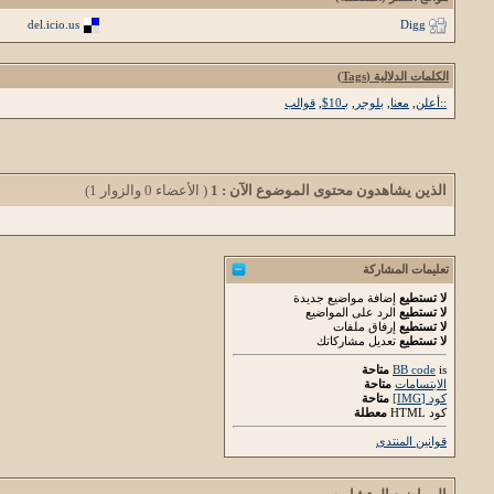
del.icio.us
Digg
الكلمات الدلالية (Tags)
::أعلن
,
معنا
,
بلوجر
,
بـ10$
,
قوالب
الذين يشاهدون محتوى الموضوع الآن : 1
( الأعضاء 0 والزوار 1)
تعليمات المشاركة
لا تستطيع
إضافة مواضيع جديدة
لا تستطيع
الرد على المواضيع
لا تستطيع
إرفاق ملفات
لا تستطيع
تعديل مشاركاتك
is
BB code
متاحة
الابتسامات
متاحة
كود [IMG]
متاحة
كود HTML
معطلة
قوانين المنتدى