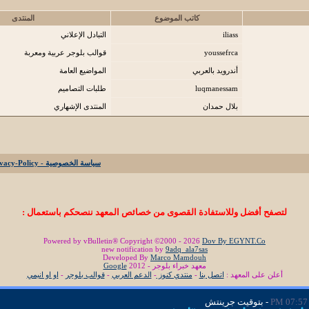
كاتب الموضوع
المنتدى
iliass
التبادل الإعلاني
youssefrca
قوالب بلوجر عربية ومعربة
أندرويد بالعربي
المواضيع العامة
luqmanessam
طلبات التصاميم
بلال حمدان
المنتدى الإشهاري
سياسة الخصوصية - Privacy-Policy
لتصفح أفضل وللاستفادة القصوى من خصائص المعهد ننصحكم باستعمال :
Powered by vBulletin® Copyright ©2000 - 2026
Dov By EGYNT.Co
new notification by
9adq_ala7sas
Developed By
Marco Mamdouh
معهد خبراء بلوجر - 2012
Google
أعلن على المعهد :
اتصل بنا
-
منتدي كنوز
-
الدعم العربي
-
قوالب بلوجر
-
او او انيمي
07:57 PM
- بتوقيت جرينتش