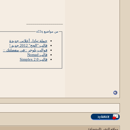
__________________
من مواضيع a22q
حملة تبادل أعلاني جديدة
قالب "الحج" 2012 جديد !
قوالب بلوجر ::في مفضلتك ::
قالب Nomad
قالب Simplex 2.0
مواقع النشر (المفضلة)