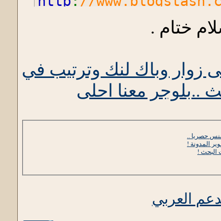
http
:
//www.blogstash.
http
:
//tycoonblogger.
ام ختام .
http
:
//superbloggingt
http
:
//www.blogelina.
 زوار وباك لنك وترتيب في
PAGE RANK 4
 ..بلوجر معنا احلى
http
:
//www.intenseblo
http
:
//kikolani.com/
ير المدونة !
http
:
//niceblogger.co
البحث !
http
:
//weblogbetter.c
http
:
//bloggingwithou
http
:
//www.jonathanvo
http
:
//www.webuildyou