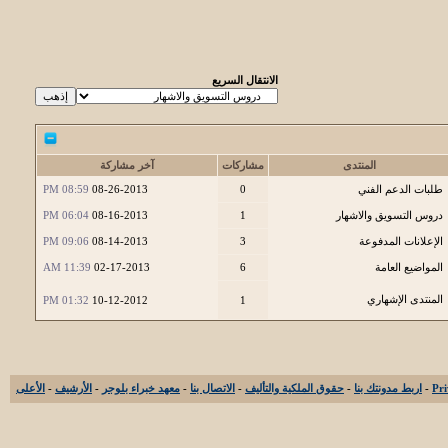
http
:
//www.lerablog.o
الانتقال السريع
http
:
//www.searchengi
http
:
//www.blogussion
http
:
//blog.2createaw
المنتدى
مشاركات
آخر مشاركة
http
:
//www.basicblogt
طلبات الدعم الفني
0
08-26-2013
08:59 PM
دروس التسويق والاشهار
1
08-16-2013
06:04 PM
http
:
//freebloghelp.c
الإعلانات المدفوعة
3
08-14-2013
09:06 PM
http
:
//www.neuroscien
المواضيع العامة
6
02-17-2013
11:39 AM
http
:
//kikolani.com/
المنتدى الإشهاري
01:32 PM
10-12-2012
1
http
:
//www.comptalks.
PAGE RANK 6
-
اربط مدونتك بنا
-
حقوق الملكية والتأليف
-
الاتصال بنا
-
معهد خبراء بلوجر
-
الأرشيف
-
الأعلى