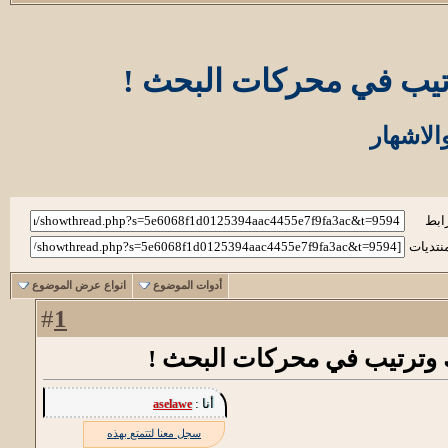
تيب في محركات البحث !
لاشهار
ابط
نتديات
أدوات الموضوع
انواع عرض الموضوع
1
#
 وترتيب في محركات البحث !
أنا :
aselawe
سجل معنا لتتمتع بهذه