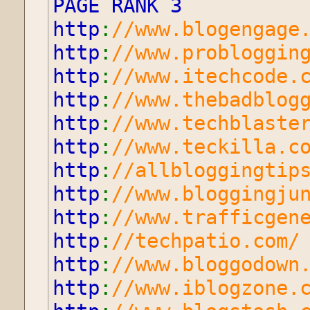
PAGE RANK 3
http
:
//www.blogengage
http
:
//www.probloggin
http
:
//www.itechcode.
http
:
//www.thebadblog
http
:
//www.techblaste
http
:
//www.teckilla.c
http
:
//allbloggingtip
http
:
//www.bloggingju
http
:
//www.trafficgen
http
:
//techpatio.com/
http
:
//www.bloggodown
http
:
//www.iblogzone.