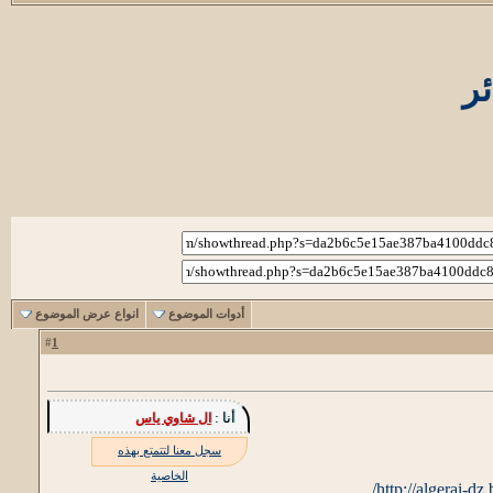
ئر
أدوات الموضوع
انواع عرض الموضوع
1
#
أنا :
ال شاوي ياس
سجل معنا لتتمتع بهذه
الخاصية
http://algerai-dz