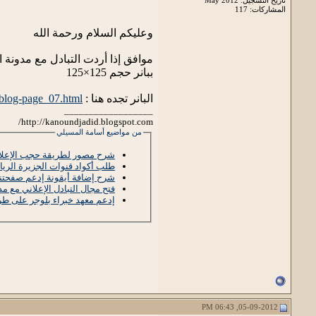
المشاركات: 117
وعليكم السلام ورحمة الله
موافق إذا أردت التبادل مع مدونة ا
ببانر حجم 125×125
البانر تجده هنا :
/blog-page_07.html
__________________
http://kanoundjadid.blogspot.com/
من مواضيع أسامة المسيلي
شرح مصور لطريقة حجب الإعلان
طلب أكواد قنوات الجزيرة الريا
شرح إضافة أيقونة إدعم صفحتن
فتح مجال التبادل الإعلاني مع مد
إدعم معهد خبراء بلوجر على طر
05-09-2012, 06:43 PM