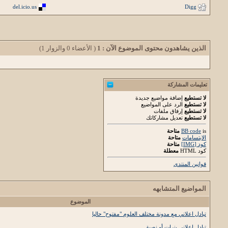
del.icio.us
Digg
الذين يشاهدون محتوى الموضوع الآن : 1
( الأعضاء 0 والزوار 1)
تعليمات المشاركة
لا تستطيع
إضافة مواضيع جديدة
لا تستطيع
الرد على المواضيع
لا تستطيع
إرفاق ملفات
لا تستطيع
تعديل مشاركاتك
is
BB code
متاحة
الابتسامات
متاحة
كود [IMG]
متاحة
كود HTML
معطلة
قوانين المنتدى
المواضيع المتشابهه
الموضوع
تبادل اعلاني مع مدونة مختلف العلوم "مفتوح" حاليا
تبادل إعلانى بنرات أو نصية