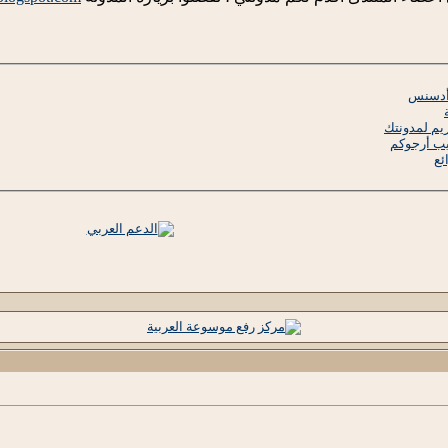
 أدسنس
يم لمدونتك
ئع