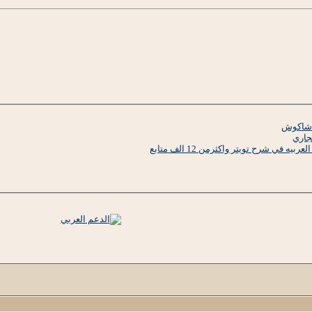
ة شاكوش
جاري
ه في شرح تويتر واكثرمن 12 الف متابع