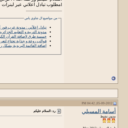
lمطلوب تبادل اعلاني عبر لبنرات
__________________
من مواضيع ال شاوي ياس
تبادل إعلآني : مدونة عرب فور
مدونة التربية و التعليم الجزائرية
خمسة طرق لإضافة القرآن الكر
قوالب روعة و جذابة تحتاج لتعريب أرجوكم
إضافة القائمة البريدية بشكل را
05-09-2012, 04:42 PM
أسامة المسيلي
رد: السلام عليكم
مدون نشيط
تاريخ التسجيل: May 2012