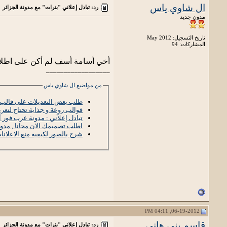
ال شاوي ياس
رد: تبادل إعلاني "بنرات" مع مدونة الجزائر
مدون جديد
تاريخ التسجيل: May 2012
المشاركات: 94
أخي أسامة أسف لم أكن على اطلاع
__________________
من مواضيع ال شاوي ياس
طلب بعض التعديلات على قالب TravelPro المعدل [تمت التلبية
قوالب روعة و جذابة تحتاج لتعريب أرجوكم
تبادل إعلآني : مدونة عرب فور
اطلب تصميمك الان مجانا , مد
شرح بالصور لكيقية منع الاعلانات المخالفة لشريعة الإسلامية من جوجل ادسنس
06-19-2012, 04:11 PM
قاسم بني هاني
رد: تبادل إعلاني "بنرات" مع مدونة الجزائر