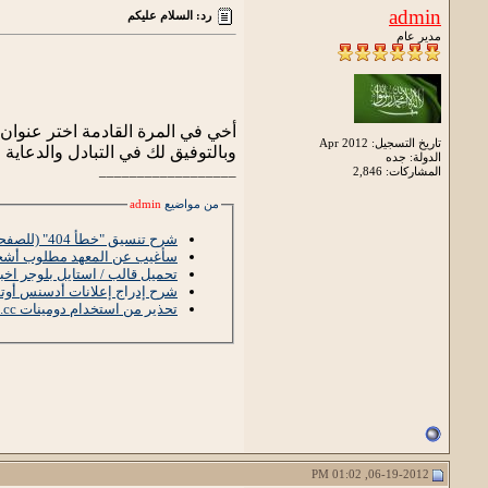
admin
رد: السلام عليكم
مدير عام
أخي في المرة القادمة اختر عنوا
تاريخ التسجيل: Apr 2012
وبالتوفيق لك في التبادل والدعاية
الدولة: جده
__________________
المشاركات: 2,846
من مواضيع
admin
شرح تنسيق "خطأ 404" (للصفحات غير الموجودة) على بلوجر
سأغيب عن المعهد مطلوب أشخا
تحميل قالب / استايل بلوجر اخباري Simplex Enews 
شرح إدراج إعلانات أدسنس أوتو
تحذير من استخدام دومينات co.cc
06-19-2012, 01:02 PM