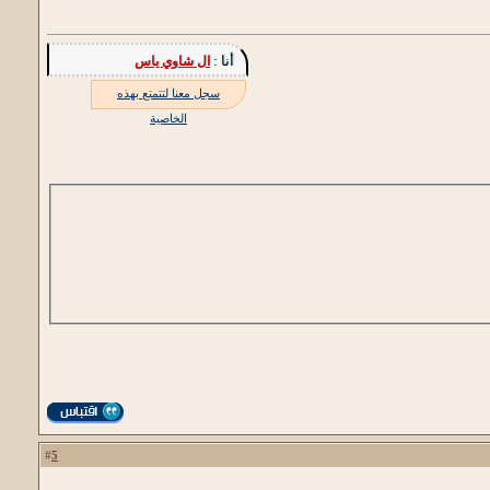
أنا :
ال شاوي ياس
سجل معنا لتتمتع بهذه
الخاصية
5
#