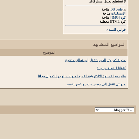
لا تستطيع
تعديل مشاركاتك
is
BB code
متاحة
الابتسامات
متاحة
كود [IMG]
متاحة
كود HTML
معطلة
قوانين المنتدى
المواضيع المتشابهه
الموضوع
مدونة كمبيوتر العرب تنتقل إلى نطاق مدفوع
أنتقلنا لـ نطاق جديد !
قالب مجلة حلوة الإلكترونية القديم لمدونات بلوجر للتحميل مجانا
مدونتي تنتقل إلى دومين جديد و يتغير الإسم