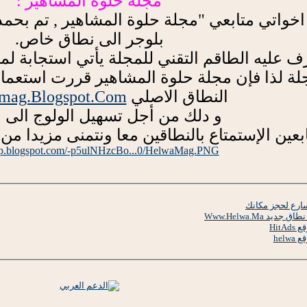
مجلة حلوة المشاهير :
اخواتي متابعي "مجلة حلوة المشاهير , تم بحم
بلوجر الى نطاق خاص.
رف عليه الطاقم التقني للمجلة يأتي استجابة لم
جلة لذا فإن مجلة حلوة المشاهير قررت استعم
النطاق الاصلي
mag.Blogspot.Com
و دلك من أجل تسهيل الولوج الى ا
بعين الإستمتاع بالنطاقين معا ونتمنى مزيدا من 
.bp.blogspot.com/-p5ulNHzcBo...0/HelwaMag.PNG
سارع لحجز مكانك
د Www.Helwa.Ma
Hit
hel