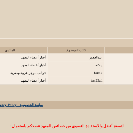
كاتب الموضوع
المنتدى
عبدالغفور
أخبار أعضاء المعهد
a22q
أخبار أعضاء المعهد
forzik
قوالب بلوجر عربية ومعربة
ism33ail
أخبار أعضاء المعهد
سياسة الخصوصية - Privacy-Policy
لتصفح أفضل وللاستفادة القصوى من خصائص المعهد ننصحكم باستعمال :