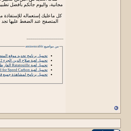
مجانية، واليوم جأتكم بأفضل تطبيق
كل ماعليك إستعماله للإستفاذة من
المتصفح عند الضغط عليها تجد أ
__________________
من مواضيع aminemrabbi
تحميل برنامج تحديد موقع المت
تحميل لعبة صلاح الدين الجزء 2 (Stronghold 2) برابط مباشر
تحميل لعبة Ratatouille الفار طباخ برابط مباشر
تحميل لعبة Need for Speed Carbon برابط مباشر
تحميل برنامج لمشاهذة جميع قنو