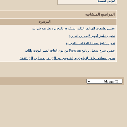
قوانين المنتدى
المواضيع المتشابهه
الموضوع
تحميل تطبيقات الهواتف الذكية المدفوعة بالمجان و بطريقة شرعية
تحميل تطبيق أدوبي لايت روم اندرويد
تحميل تطبيق Libon للمكالمات المجانية
حصريا شرح تشغيل برنامج Freedom من دون الحاجة لتغيير الوقت واللغة
ممكن مساعده يا خبراء بلوجر و بالخصوص من الاخ بلال حمدان و الاخ Eslam