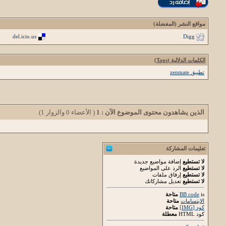
مواقع النشر (المفضلة)
del.icio.us
Digg
الكلمات الدلالية (Tags)
تطبيق zenmate
الذين يشاهدون محتوى الموضوع الآن : 1
( الأعضاء 0 والزوار 1)
تعليمات المشاركة
لا تستطيع
إضافة مواضيع جديدة
لا تستطيع
الرد على المواضيع
لا تستطيع
إرفاق ملفات
لا تستطيع
تعديل مشاركاتك
is
BB code
متاحة
الابتسامات
متاحة
كود [IMG]
متاحة
كود HTML
معطلة