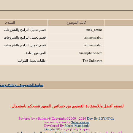
كاتب الموضوع
المنتدى
mak_amine
قسم تحميل البرامج والشروحات
aminemrabbi
قسم تحميل البرامج والشروحات
aminemrabbi
قسم تحميل البرامج والشروحات
Smartphone-wrd
المواضيع العامة
The Unknown
طلبات تعديل القوالب
سياسة الخصوصية - Privacy-Policy
لتصفح أفضل وللاستفادة القصوى من خصائص المعهد ننصحكم باستعمال :
Powered by vBulletin® Copyright ©2000 - 2026
Dov By EGYNT.Co
new notification by
9adq_ala7sas
Developed By
Marco Mamdouh
معهد خبراء بلوجر - 2012
Google
أعلن على المعهد :
اتصل بنا
-
منتدي كنوز
-
الدعم العربي
-
قوالب بلوجر
-
او او انيمي