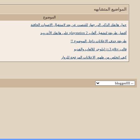
المواضيع المتشابهه
الموضوع
حول هاتفك الذكي الى جهاز للتنصت عن بعد لاستقبال الاصوات الخافتة
أفضل طريقة لتشغيل ألعاب 2 playstation على هاتفك الأندرويد
طريقة حذف الاعلانات داخل الموضوع !!
قالب j.t.3.g&v لبلوجر للالعاب والفديو
كيف اتخلص من ظهور الاعلانات المزعجة للزوار