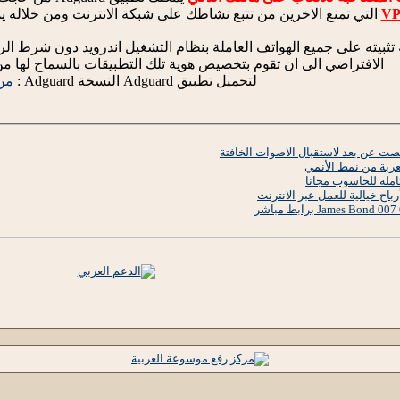
التي تمنع الاخرين من تتبع نشاطك على شبكة الانترنت ومن خلاله ي
 تثبيته على جميع الهواتف العاملة بنظام التشغيل اندرويد دون شرط 
الافتراضي الى ان تقوم بتخصيص هوية تلك التطبيقات بالسماح لها من
لتحميل تطبيق Adguard النسخة Adguard :
من 
صت عن بعد لاستقبال الاصوات الخافتة
معربة من نمط الأنمي
املة للحاسوب مجانا
باح خيالية للعمل عبر الانترنت