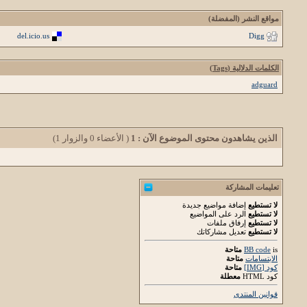
مواقع النشر (المفضلة)
del.icio.us
Digg
الكلمات الدلالية (Tags)
adguard
الذين يشاهدون محتوى الموضوع الآن : 1
( الأعضاء 0 والزوار 1)
تعليمات المشاركة
لا تستطيع
إضافة مواضيع جديدة
لا تستطيع
الرد على المواضيع
لا تستطيع
إرفاق ملفات
لا تستطيع
تعديل مشاركاتك
is
BB code
متاحة
الابتسامات
متاحة
كود [IMG]
متاحة
كود HTML
معطلة
قوانين المنتدى