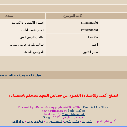
كاتب الموضوع
المنتدى
aminemrabbi
اقسام الكمبيوتر والانترنت
aminemrabbi
قسم تحميل الالعاب
Beso0o
طلبات الدعم الفني
اعصار
قوالب بلوجر عربية ومعربة
سمر التائبين
المواضيع العامة
سياسة الخصوصية - Privacy-Policy
لتصفح أفضل وللاستفادة القصوى من خصائص المعهد ننصحكم باستعمال :
Powered by vBulletin® Copyright ©2000 - 2026
Dov By EGYNT.Co
new notification by
9adq_ala7sas
Developed By
Marco Mamdouh
معهد خبراء بلوجر - 2012
Google
أعلن على المعهد :
اتصل بنا
-
منتدي كنوز
-
الدعم العربي
-
قوالب بلوجر
-
او او انيمي