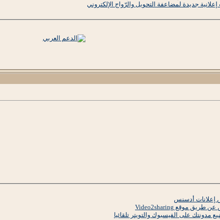
علانية جديدة لمضاعفة التحويل والرّواج الإلكتروني
 إعلانات أدسنس
 موقع Video2sharing
 مدونتك على الفيسبوك والتويتر تلقائيا