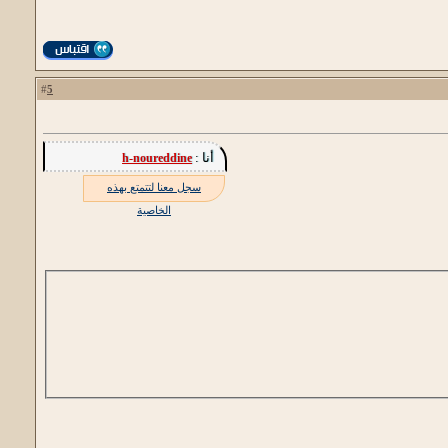
5
#
أنا :
h-noureddine
سجل معنا لتتمتع بهذه
الخاصية