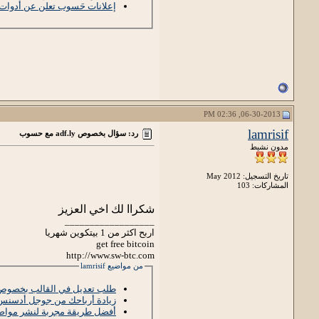
إعلانات حَسوب تعلن عن أدوات إ
06-30-2013, 02:36 PM
lamrisif
رد: سؤال بخصوص adf.ly مع حسوب
مدون نشيط
تاريخ التسجيل: May 2012
المشاركات: 103
شكراا لك اخي العزيز
__________________
اربح اكثر من 1 بيتكوين شهريا
get free bitcoin
http://www.sw-btc.com
من مواضيع lamrisif
طلب تعديل في القالب بخصوص
زيادة أرباحك من جوجل أدسنس عن طريق
أفضل طريقة مجربة لنشر مواضيع