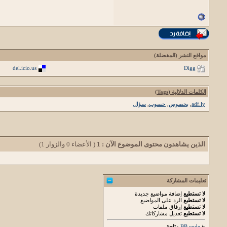
مواقع النشر (المفضلة)
del.icio.us
Digg
الكلمات الدلالية (Tags)
adf.ly
,
بخصوص
,
حسوب
,
سؤال
الذين يشاهدون محتوى الموضوع الآن : 1
( الأعضاء 0 والزوار 1)
تعليمات المشاركة
لا تستطيع
إضافة مواضيع جديدة
لا تستطيع
الرد على المواضيع
لا تستطيع
إرفاق ملفات
لا تستطيع
تعديل مشاركاتك
is
BB code
متاحة