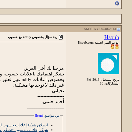
06-30-2013, 10:53 AM
Hsoub
رد: سؤال بخصوص adf.ly مع حسوب
الدعم الفني لخدمة Hsoub.com
مرحبا بك أخي العزيز,
نشكر اهتمامك باعلانات حسوب، ونت
بخصوص اعلانات adfly فهي تعتبر مخالفة في حال استخدمها في الروابط الخاصة بموضعات الموقع لانها تصنف علي انها فتحات اجبارية.
تاريخ التسجيل: Feb 2013
المشاركات: 68
غير ذلك لا توجد بها مشكلة.
تحياتي.
------------------
أحمد حلمي.
__________________
من مواضيع
Hsoub
انطلاق شبكة إعلانات حسوب لل
شبكة إعلانات حسوب تتخطى حاجز الـ 200 مليون في الم