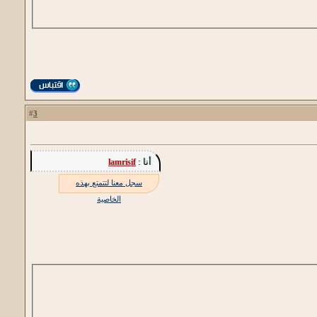
3
#
أنا :
lamrisif
سجل معنا لتتمتع بهذه
الخاصية