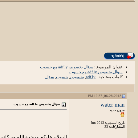
عنوان الموضوع :
سؤال بخصوص adf.ly مع حسوب
سؤال بخصوص adf.ly مع حسوب
كلمات مفتاحية :
adf.ly
,
بخصوص
,
حسوب
,
سؤال
06-28-2013, 10:37 PM
water man
سؤال بخصوص adf.ly مع حسوب
مدون جديد
تاريخ التسجيل: Jun 2013
المشاركات: 33
السلام عليكم ورحمة الله وبركاته