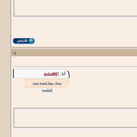
4
#
أنا :
jackal007
سجل معنا لتتمتع بهذه
الخاصية