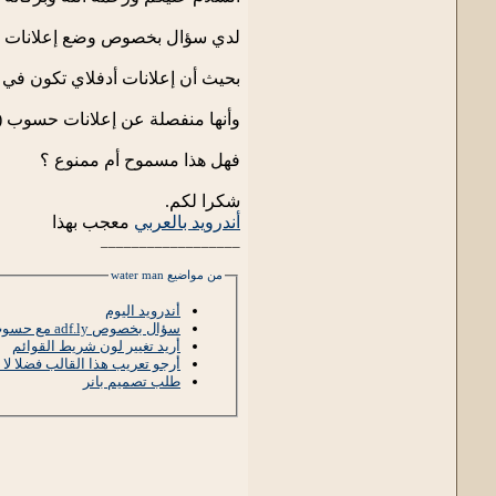
لدي سؤال بخصوص وضع إعلانات adfly مع إعلانات حسوب.
بحيث أن إعلانات أدفلاي تكون في ر
وأنها منفصلة عن إعلانات حسوب ( أ
فهل هذا مسموح أم ممنوع ؟
شكرا لكم.
أندرويد بالعربي
معجب بهذا
__________________
من مواضيع water man
أندرويد اليوم
سؤال بخصوص adf.ly مع حسوب
أريد تغيير لون شريط القوائم
أرجو تعريب هذا القالب فضلا لا 
طلب تصميم بانر