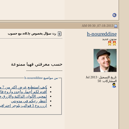
07-18-2013, 09:30 AM
h-noureddine
رد: سؤال بخصوص adf.ly مع حسوب
مدون جديد
حسب معرفتي فهيا ممنوعة
__________________
تاريخ التسجيل: Jul 2013
من مواضيع h-noureddine
المشاركات: 50
كيف استطيع عرض اكثر من 7 مشاركات بصفحة رئيسية
أُقدم لكم أجمل وأجدد وأروع قالب 2013 - 
لمحبي الألوان الذاكنة والازرق
أنتظر رئيكم في مدونتي
ارررروع 3 قوالب بلوجر احترافية