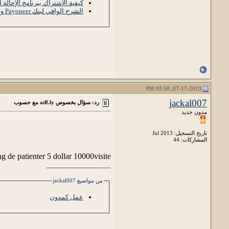
كيفية الإشتراك ببرنامج الإحالة الخاص
الشرح الوافي لبنك Payoneer وبنك Paypal بكل خصائصهما ومميزاتهما 2014
07-17-2013, 03:58 PM
jackal007
رد: سؤال بخصوص adf.ly مع حسوب
مدون جديد
تاريخ التسجيل: Jul 2013
المشاركات: 44
ong de patienter 5 dollar 10000visite
__________________
من مواضيع jackal007
عمل كمدون