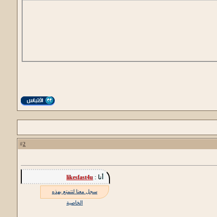
2
#
أنا :
likesfast4u
سجل معنا لتتمتع بهذه
الخاصية