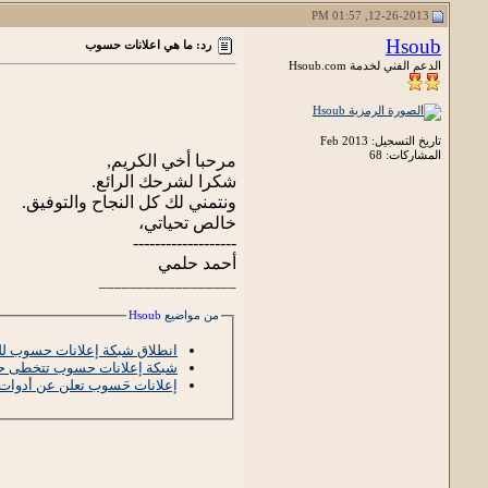
12-26-2013, 01:57 PM
Hsoub
رد: ما هي اعلانات حسوب
الدعم الفني لخدمة Hsoub.com
تاريخ التسجيل: Feb 2013
المشاركات: 68
مرحبا أخي الكريم,
شكرا لشرحك الرائع.
ونتمني لك كل النجاح والتوفيق.
خالص تحياتي،
-------------------
أحمد حلمي
__________________
من مواضيع
Hsoub
انطلاق شبكة إعلانات حسوب لل
شبكة إعلانات حسوب تتخطى حاجز الـ 200 مليون في الم
إعلانات حَسوب تعلن عن أدوات إ