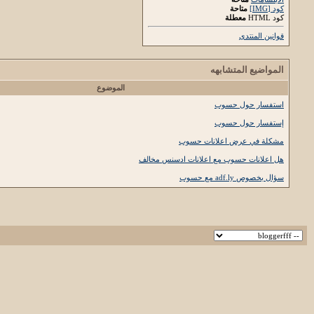
كود [IMG]
متاحة
كود HTML
معطلة
قوانين المنتدى
المواضيع المتشابهه
الموضوع
استفسار حول حسوب
إستفسار حول حسوب
مشكلة في عرض اعلانات حسوب
هل اعلانات حسوب مع اعلانات ادسنس مخالف
سؤال بخصوص adf.ly مع حسوب