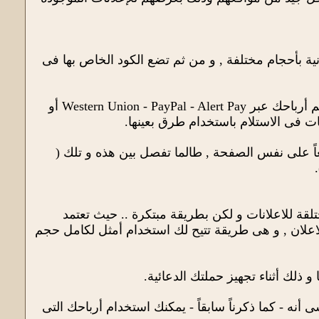
ة بأحجام مختلفة , و من ثم تضع الكود الخاص بها فى
تتميز خدمة حسوب Hsoub الاعلانية للناشرين بتنوع طرق استلام الأرباح حيث يتاح لك أن تستلم أرباحك عبر Western Union - PayPal - Alert Pay أو
ت فى الاستلام باستخدام طرق بعينها.
اً على نفس الصفحة , طالما تفصل بين هذه و تلك (
عدة أحجام مختلقة للاعلانات و لكن بطريقة مبتكرة .. حيث تعتمد
علان , و هى طريقة تتيح لك استخدام أمثل لكامل حجم
 ذلك أثناء تجهيز حملتك الدعائية.
ع فهى متنوعة أيضاً و تشمل PayPal - Credit Card - Alert Pay , و لا تنسى أنه - كما ذكرناً سابقاً - يمكنك استخدام أرباحك التى