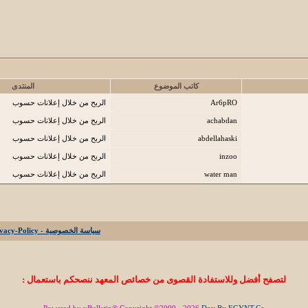
كاتب الموضوع
المنتدى
Ar6pRO
الربح من خلال إعلانات حسوب
achabdan
الربح من خلال إعلانات حسوب
abdellahaski
الربح من خلال إعلانات حسوب
inzoo
الربح من خلال إعلانات حسوب
water man
الربح من خلال إعلانات حسوب
سياسة الخصوصية - Privacy-Policy
لتصفح أفضل وللاستفادة القصوى من خصائص المعهد ننصحكم باستعمال :
Powered by vBulletin® Copyright ©2000 - 2026
Dov By EGYNT.Co