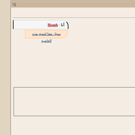
2
#
أنا :
Hsoub
سجل معنا لتتمتع بهذه
الخاصية