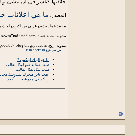
حققتها كناشر فى أن تنشئ بها 
ما هي اعلانات ح
المصدر:
__________________
محمد عماد مدون عربي من الاردن املك مدو
مدونة محمد عماد: http://www.m7md-imad.com/
مدونة اربح: http://erba7-blog.blogspot.com/
من مواضيع Hamodeimad
ما هو الباك لينكس ?
طلب سلايد شو لهذا القالب
طلب مثل هذا القالب
اطب بانر متحرك لمدونتك مجانا
رآيكم في مدونة حيات كوم