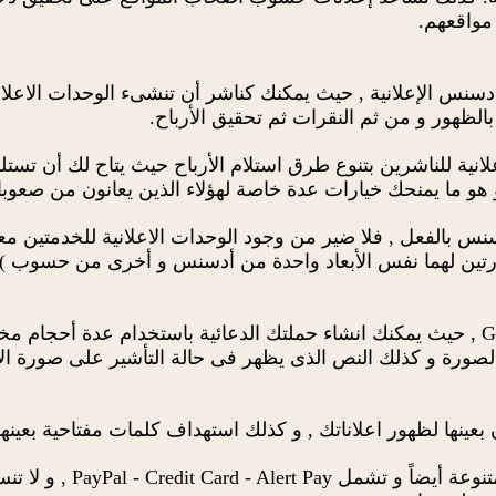
واقعهم.
نس الإعلانية , حيث يمكنك كناشر أن تنشىء الوحدات الاعلاني
بالظهور و من ثم النقرات ثم تحقيق الأرباح.
هو ما يمنحك خيارات عدة خاصة لهؤلاء الذين يعانون من صعوبا
نس بالفعل , فلا ضير من وجود الوحدات الاعلانية للخدمتين مع
رتين لهما نفس الأبعاد واحدة من أدسنس و أخرى من حسوب ).
و تقابلها خدمة Google Adwords , حيث يمكنك انشاء حملتك الدعائية باستخدام 
صورة و كذلك النص الذى يظهر فى حالة التأشير على صورة الا
عينها لظهور اعلاناتك , و كذلك استهداف كلمات مفتاحية بعينها و
أما بالنسبة لطرق الدف