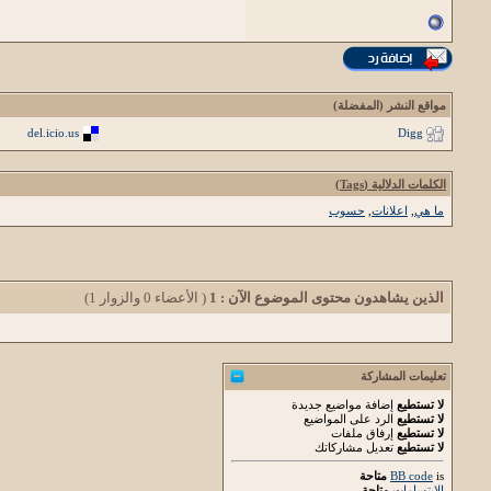
مواقع النشر (المفضلة)
del.icio.us
Digg
الكلمات الدلالية (Tags)
ما هي
,
اعلانات
,
حسوب
الذين يشاهدون محتوى الموضوع الآن : 1
( الأعضاء 0 والزوار 1)
تعليمات المشاركة
لا تستطيع
إضافة مواضيع جديدة
لا تستطيع
الرد على المواضيع
لا تستطيع
إرفاق ملفات
لا تستطيع
تعديل مشاركاتك
is
BB code
متاحة
الابتسامات
متاحة