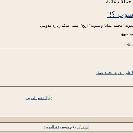
حملة دعائية
سوب ؟!!
نة "محمد عماد" و مدونة "اربح" اتمنى منكم زيارة مدونتي
 على مدونة محمد عماد