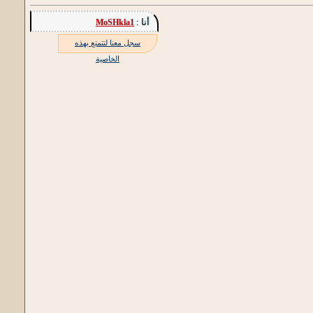
أنا :
MoSHkla1
سجل معنا لتتمتع بهذه
الخاصية