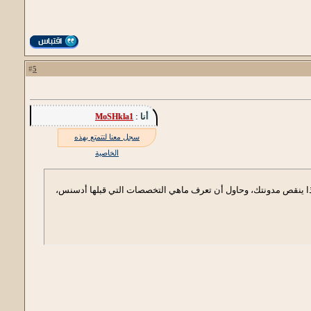
5
#
أنا :
MoSHkla1
سجل معنا لتتمتع بهذه
الخاصية
اذا ينقص مدونتك، وحاول أن تعرف ماهي التخصصات التي قبلها أدسنس،