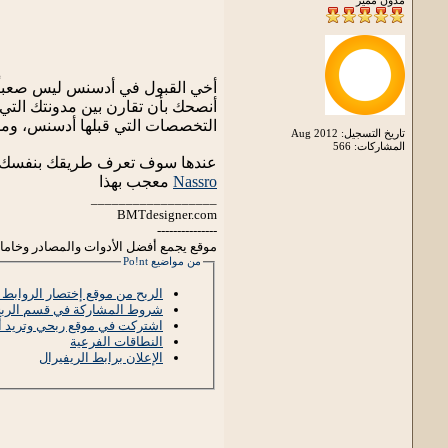
أخي القبول في أدسنس ليس صعباً
أنصحك بأن تقارن بين مدونتك التي
التخصصات التي قبلها أدسنس، وم
تاريخ التسجيل: Aug 2012
المشاركات: 566
عندها سوف تعرف طريقك بنفسك.
Nassro
معجب بهذا
__________________
BMTdesigner.com
---------------
موقع يجمع أفضل الأدوات والمصادر وخاما
من مواضيع Po!nt
الربح من موقع إختصار الروابط Adf.ly
شروط المشاركة في قسم الرب
اشتركت في موقع ربحي وتريد أ
النطاقات الفرعية
الإعلان برابط الريفيرال