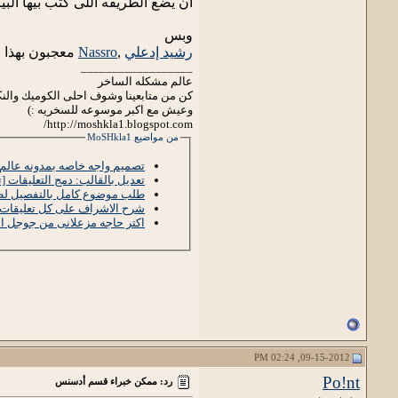
ان يضع الطريقه اللى كتب بيها الب
وبس
رشيد إدعلي
,
Nassro
معجبون بهذا
__________________
عالم مشكله الساخر
كن من متابعينا وشوف احلى الكوميك والنك
وعيش مع اكبر موسوعه للسخريه :)
http://moshkla1.blogspot.com/
من مواضيع MoSHkla1
تصميم واجه خاصه بمدونه عالم
تعديل بالقالب: دمج التعليقات [ت
طلب موضوع كامل بالتفصيل لطر
شرح الاشراف على كل تعليقات 
اكتر حاجه مزعلانى من جوجل 
09-15-2012, 02:24 PM
Po!nt
رد: ممكن خبراء قسم أدسنس
مدون مميز