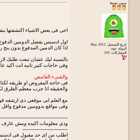
مدون نشيط
اخى فى بعض الاشياء اكتشفتها بن
اول ادسنس يفضل الدومين الدفوع 
تاريخ التسجيل: May 2012
اذا كان الدمين المدفوع بدون بنج رانج ي
الدولة: egy
المشاركات: 245
بالنسبه ليك عشان تبعت طلبك لازم 
وفى حاجات كتير تانيه انت اكيد عا
والشىء الغامض
فى حاجه المفروض او طريقه لكتاب
والحقيقه انا جرب معظم الطرق لكتا
مع العلم انى موقعى ذى ارشفه قويه ج
وفى مواقع بدوومين مدفوع واقل م
--------------------------------------------
ودى معلومات اكيده ومش عارف هت
-----------------------------
اطلب من اى حد مقبول فى ادسن