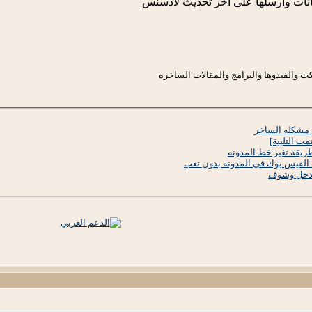
يانات وارسلها على اخر تحديث لأدسنس
ت والفيدوها والبرامج والمقالات الساخره
 مشكله الساخر
مت التلبية]
يقه تغير خط المدونه
الفيس بوك فى المدونه بدون تعب
ادخل وشوف