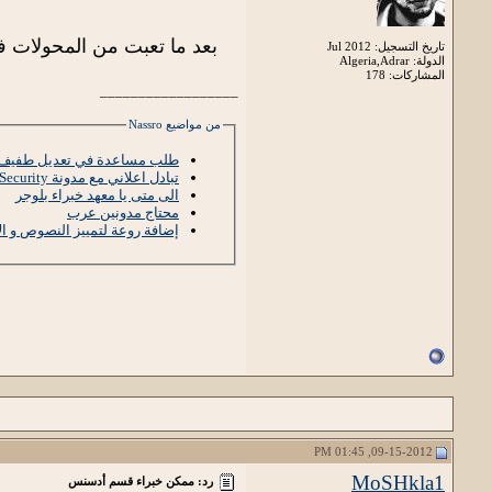
بعد ما تعبت من المحولات 
تاريخ التسجيل: Jul 2012
الدولة: Algeria,Adrar
المشاركات: 178
__________________
من مواضيع Nassro
طلب مساعدة في تعديل طفيف ع
تبادل اعلاني مع مدونة 3arab Security
الى متى يا معهد خبراء بلوجر
محتاج مدونين عرب
إضافة روعة لتمييز النصوص و الأ
09-15-2012, 01:45 PM
MoSHkla1
رد: ممكن خبراء قسم أدسنس