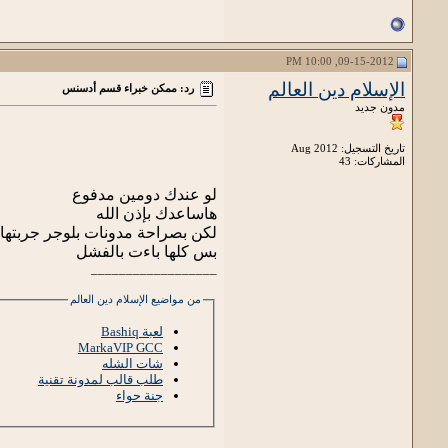
09-15-2012, 10:00 PM
الإسلام دين العالم
رد: ممكن خبراء قسم أدسنس
مدون جديد
تاريخ التسجيل: Aug 2012
المشاركات: 43
لو عندك دومين مدفوع
هاساعدك بإذن الله
لكن بصراحة مدونات بلوجر جربتها 
بس كلها باءت بالفشل
__________________
من مواضيع الإسلام دين العالم
لعبة Bashiq
MarkaVIP GCC
شات الشله
طلب قالب لمدونة تقنية
جنة حواء